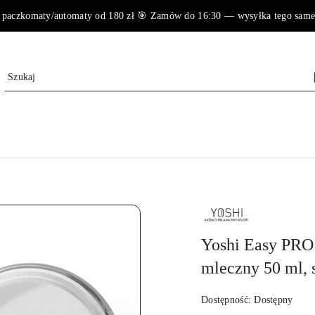
paczkomaty/automaty od 180 zł 🎯 Zamów do 16:30 — wysyłka tego samego 
NAZWA
PRODUCENTA:
YOSHI
Yoshi Easy PRO
mleczny 50 ml
Dostępność:
Dostępny