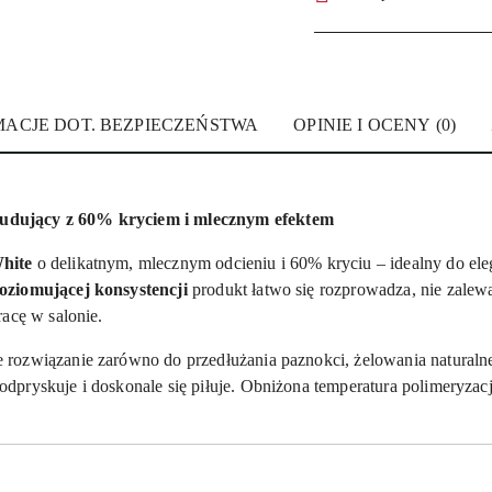
MACJE DOT. BEZPIECZEŃSTWA
OPINIE I OCENY (0)
udujący z 60% kryciem i mlecznym efektem
hite
o delikatnym, mlecznym odcieniu i 60% kryciu – idealny do elega
ziomującej konsystencji
produkt łatwo się rozprowadza, nie zalewa
acę w salonie.
e rozwiązanie zarówno do przedłużania paznokci, żelowania naturalnej 
e odpryskuje i doskonale się piłuje. Obniżona temperatura polimeryza