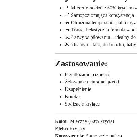
🥛 Mleczny odcień z 60% kryciem – s
💅 Samopoziomująca konsystencja – 
🔥 Obniżona temperatura polimeryza
🧱 Trwała i elastyczna formuła – od
✂️ Łatwy w piłowaniu – idealny do 
🌸 Idealny na lato, do frenchu, bab
Zastosowanie:
Przedłużanie paznokci
Żelowanie naturalnej płytki
Uzupełnienie
Korekta
Stylizacje kryjące
Kolor:
Mleczny (60% krycia)
Efekt:
Kryjący
Konsystencja:
Samopoziomująca