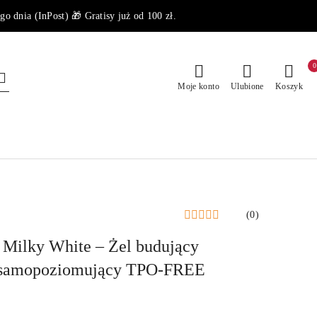
dnia (InPost) 🎁 Gratisy już od 100 zł.
0
Moje konto
Ulubione
Koszyk
(0)
 Milky White – Żel budujący
, samopoziomujący TPO-FREE