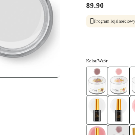
cena:
89.90
Program lojalnościowy
Wariant
Kolor/Wzór