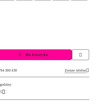
Do koszyka
794 300 430
Zostaw telefon
Wyślij
 godziny
.5