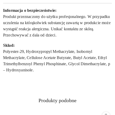
Informacja o bezpieczeństwie:
Produkt przeznaczony do użytku profesjonalnego. W przypadku
uczulenia na którąkolwiek substancję zawartą w produkcie może
wystąpić reakcja alergiczna. Unikać kontaktu ze skórą.
Przechowywać z dala od dzieci.
Skład:
Polyester-29, Hydroxypropyl Methacrylate, Isobornyl
Methacrylate, Cellulose Acetate Butyrate, Butyl Acetate, Ethyl
Trimethylbenzoyl Phenyl Phosphinate, Glycol Dimethacrylate, p
– Hydroxyanisole.
Produkty
Produkty podobne
Pomiń karuzelę produktów
o
statusie: