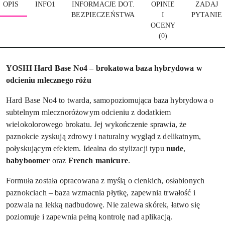
OPIS
INFO1
INFORMACJE DOT.
OPINIE
ZADAJ
BEZPIECZEŃSTWA
I
PYTANIE
OCENY
(0)
YOSHI Hard Base No4 – brokatowa baza hybrydowa w
odcieniu mlecznego różu
Hard Base No4 to twarda, samopoziomująca baza hybrydowa o
subtelnym mlecznoróżowym odcieniu z dodatkiem
wielokolorowego brokatu. Jej wykończenie sprawia, że
paznokcie zyskują zdrowy i naturalny wygląd z delikatnym,
połyskującym efektem. Idealna do stylizacji typu
nude
,
babyboomer
oraz
French manicure
.
Formuła została opracowana z myślą o cienkich, osłabionych
paznokciach – baza wzmacnia płytkę, zapewnia trwałość i
pozwala na lekką nadbudowę. Nie zalewa skórek, łatwo się
poziomuje i zapewnia pełną kontrolę nad aplikacją.