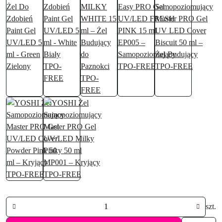
Ilość
szt.