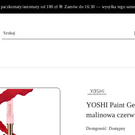
paczkomaty/automaty od 180 zł 🎯 Zamów do 16:30 — wysyłka tego samego 
NAZWA
PRODUCENTA:
YOSHI
YOSHI Paint Gel
malinowa czer
Dostępność:
Dostępny