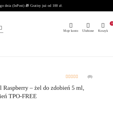
dnia (InPost) 🎁 Gratisy już od 100 zł.
0
Moje konto
Ulubione
Koszyk
(0)
 Raspberry – żel do zdobień 5 ml,
wień TPO-FREE