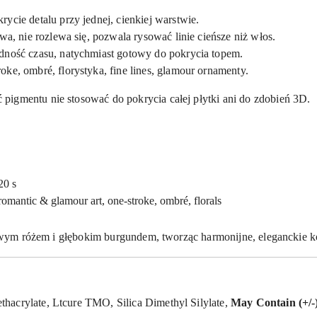
rycie detalu przy jednej, cienkiej warstwie.
ywa, nie rozlewa się, pozwala rysować linie cieńsze niż włos.
dność czasu, natychmiast gotowy do pokrycia topem.
roke, ombré, florystyka, fine lines, glamour ornamenty.
pigmentu nie stosować do pokrycia całej płytki ani do zdobień 3D.
20 s
romantic & glamour art, one-stroke, ombré, florals
telowym różem i głębokim burgundem, tworząc harmonijne, eleganckie 
hacrylate, Ltcure TMO, Silica Dimethyl Silylate,
May Contain (+/-