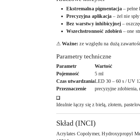
Ekstremalna pigmentacja
– pełne k
Precyzyjna aplikacja
– żel nie spł
Bez warstwy inhibicyjnej
– oszczę
Wszechstronność zdobień
– one st
⚠
Ważne:
ze względu na dużą zawartość 
Parametry techniczne
Parametr
Wartość
Pojemność
5 ml
Czas utwardzania
LED 30 – 60 s / UV 1
Przeznaczenie
precyzyjne zdobienia, 
Idealnie łączy się z bielą, złotem, pas
Skład (INCI)
Acrylates Copolymer, Hydroxypropyl Met