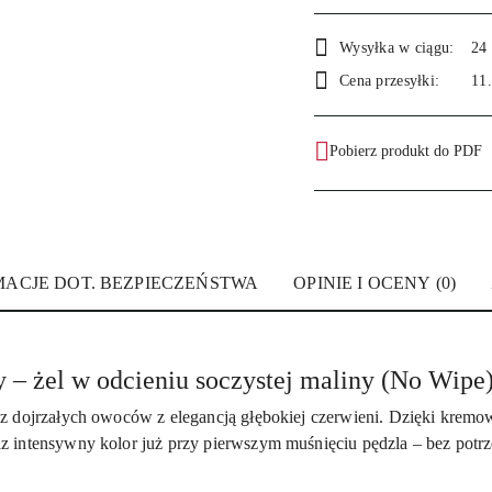
Dostępność
Wysyłka w ciągu:
24
i
Cena przesyłki:
11
dostawa
Pobierz produkt do PDF
MACJE DOT. BEZPIECZEŃSTWA
OPINIE I OCENY (0)
 – żel w odcieniu soczystej maliny (No Wipe
z dojrzałych owoców z elegancją głębokiej czerwieni. Dzięki kremowe
 intensywny kolor już przy pierwszym muśnięciu pędzla – bez potr