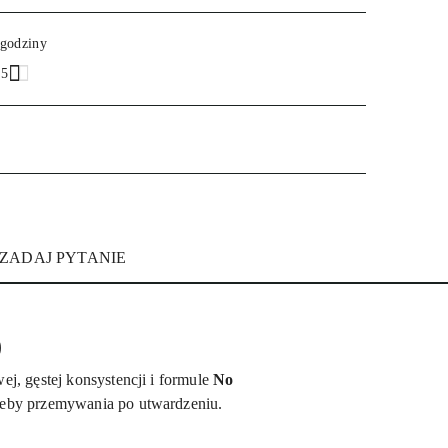
Wyślij
 godziny
.5
ZADAJ PYTANIE
)
j, gęstej konsystencji i formule
No
zeby przemywania po utwardzeniu.