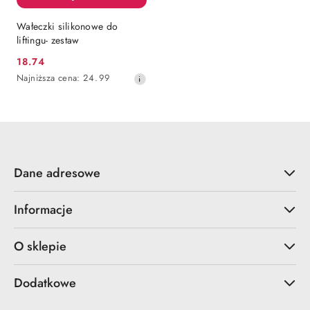
Wałeczki silikonowe do
liftingu- zestaw
18.74
Cena
Najniższa
Najniższa cena:
24.99
promocyjna:
cena
z
30
dni
przed
obniżką
Dane adresowe
Informacje
O sklepie
Dodatkowe