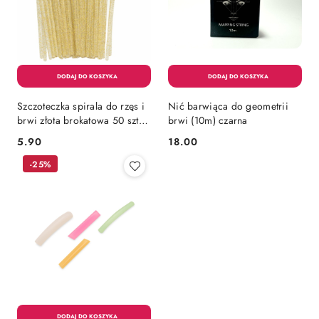
Szczoteczka spirala do rzęs i
Nić barwiąca do geometrii
brwi złota brokatowa 50 szt.
brwi (10m) czarna
zestaw
5.90
18.00
Cena:
Cena:
-25%