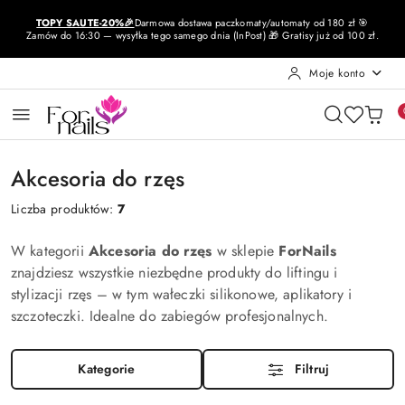
Przejdź do treści głównej
Przejdź do wyszukiwarki
Przejdź do moje konto
Przejdź do menu głównego
Przejdź do stopki
TOPY SAUTE-20%🎉
Darmowa dostawa paczkomaty/automaty od 180 zł 🎯
Zamów do 16:30 — wysyłka tego samego dnia (InPost) 🎁 Gratisy już od 100 zł.
Moje konto
Akcesoria do rzęs
Liczba produktów:
7
W kategorii
Akcesoria do rzęs
w sklepie
ForNails
znajdziesz wszystkie niezbędne produkty do liftingu i
stylizacji rzęs – w tym wałeczki silikonowe, aplikatory i
szczoteczki. Idealne do zabiegów profesjonalnych.
Kategorie
Filtruj