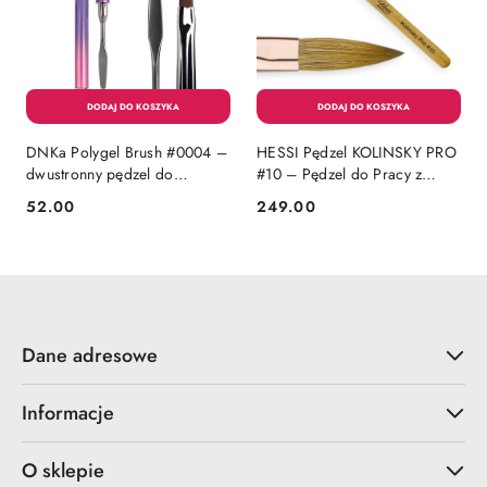
DNKa Polygel Brush #0004 –
HESSI Pędzel KOLINSKY PRO
dwustronny pędzel do
#10 – Pędzel do Pracy z
akrylożelu
Akrylem
52.00
249.00
Cena:
Cena:
Dane adresowe
Informacje
O sklepie