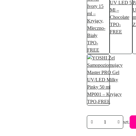
Ilość
szt.