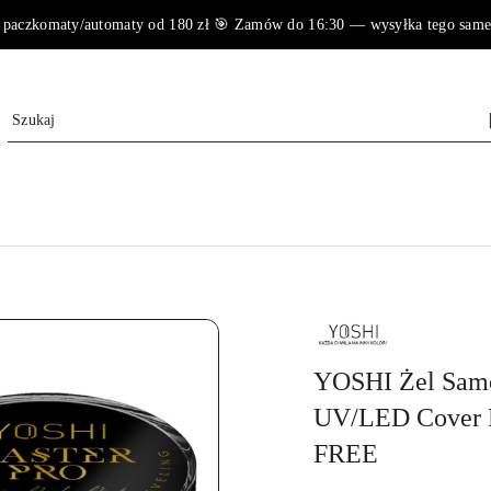
paczkomaty/automaty od 180 zł 🎯 Zamów do 16:30 — wysyłka tego samego 
NAZWA
PRODUCENTA:
YOSHI
YOSHI Żel Sam
UV/LED Cover P
FREE