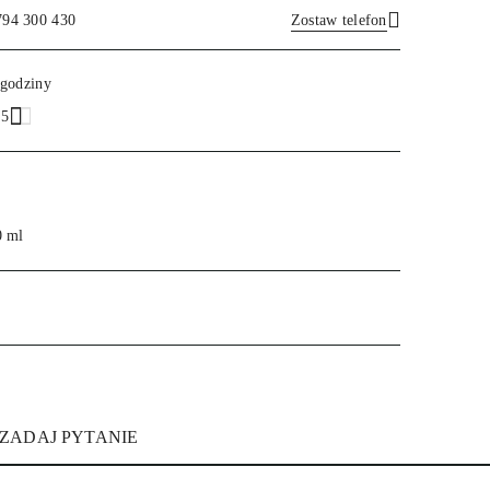
794 300 430
Zostaw telefon
Wyślij
 godziny
.5
0 ml
ZADAJ PYTANIE