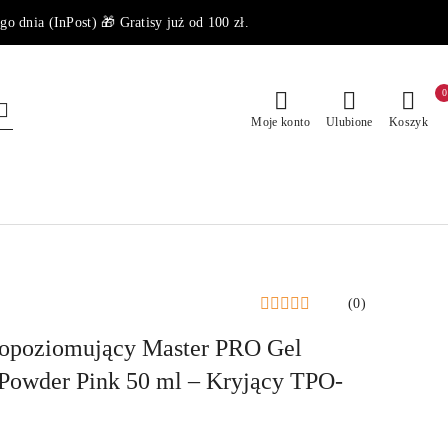
dnia (InPost) 🎁 Gratisy już od 100 zł.
0
Moje konto
Ulubione
Koszyk
(0)
opoziomujący Master PRO Gel
owder Pink 50 ml – Kryjący TPO-