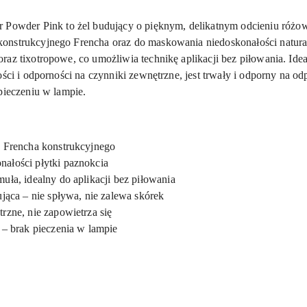
der Pink to żel budujący o pięknym, delikatnym odcieniu różowe
nstrukcyjnego Frencha oraz do maskowania niedoskonałości naturaln
az tixotropowe, co umożliwia technikę aplikacji bez piłowania. Idea
ości i odporności na czynniki zewnętrzne, jest trwały i odporny na o
pieczeniu w lampie.
o Frencha konstrukcyjnego
ałości płytki paznokcia
ła, idealny do aplikacji bez piłowania
jąca – nie spływa, nie zalewa skórek
rzne, nie zapowietrza się
 – brak pieczenia w lampie