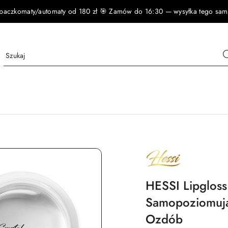
czkomaty/automaty od 180 zł 🎯 Zamów do 16:30 — wysyłka tego samego
NAZWA
PRODUCENTA:
HESSI
HESSI Lipglos
Samopoziomują
Ozdób