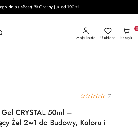
 dnia (InPost) 🎁 Gratisy już od 100 zł.
Moje konto
Ulubione
Koszyk
(0)
s Gel CRYSTAL 50ml –
cy Żel 2w1 do Budowy, Koloru i