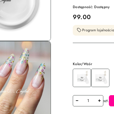
Dostępność:
Dostępny
cena:
99.00
Program lojalnościo
Wariant
Kolor/Wzór
Ilość
szt.