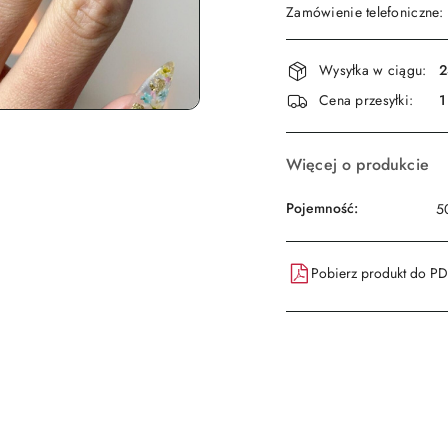
Zamówienie telefoniczne
Dostępność
Wysyłka w ciągu:
2
i
Cena przesyłki:
1
dostawa
Więcej o produkcie
Pojemność:
5
Pobierz produkt do P