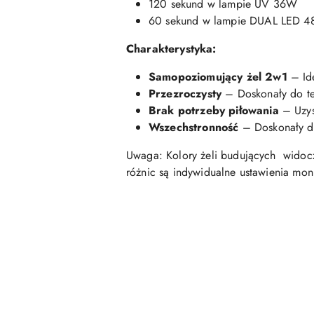
120 sekund w lampie UV 36W
60 sekund w lampie DUAL LED 
Charakterystyka:
Samopoziomujący żel 2w1
– Ide
Przezroczysty
– Doskonały do tec
Brak potrzeby piłowania
– Uzys
Wszechstronność
– Doskonały do
Uwaga: Kolory żeli budujących widocz
różnic są indywidualne ustawienia mon
Pomiń karuzelę produktów