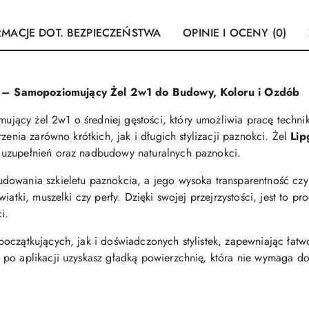
RMACJE DOT. BEZPIECZEŃSTWA
OPINIE I OCENY (0)
 – Samopoziomujący Żel 2w1 do Budowy, Koloru i Ozdób
jący żel 2w1 o średniej gęstości, który umożliwia pracę technik
zenia zarówno krótkich, jak i długich stylizacji paznokci. Żel
Lip
uzupełnień oraz nadbudowy naturalnych paznokci.
udowania szkieletu paznokcia, a jego wysoka transparentność cz
iatki, muszelki czy perły. Dzięki swojej przejrzystości, jest to p
i.
czątkujących, jak i doświadczonych stylistek, zapewniając łatwoś
 po aplikacji uzyskasz gładką powierzchnię, która nie wymaga d