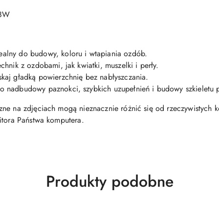
48W
alny do budowy, koloru i wtapiania ozdób.
hnik z ozdobami, jak kwiatki, muszelki i perły.
kaj gładką powierzchnię bez nabłyszczania.
 nadbudowy paznokci, szybkich uzupełnień i budowy szkieletu 
ne na zdjęciach mogą nieznacznie różnić się od rzeczywistych
itora Państwa komputera.
Produkty
Produkty podobne
o