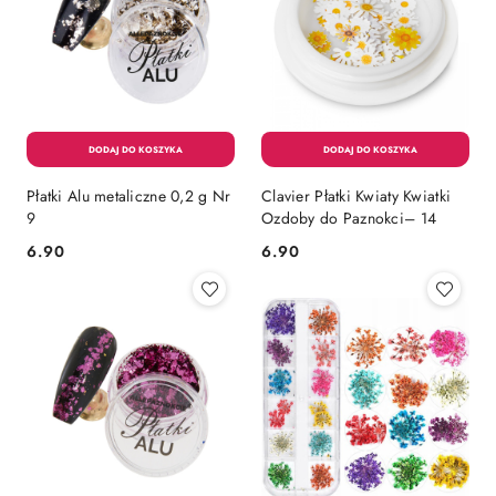
Płatki Alu metaliczne 0,2 g Nr
Clavier Płatki Kwiaty Kwiatki
9
Ozdoby do Paznokci– 14
6.90
6.90
Cena:
Cena: