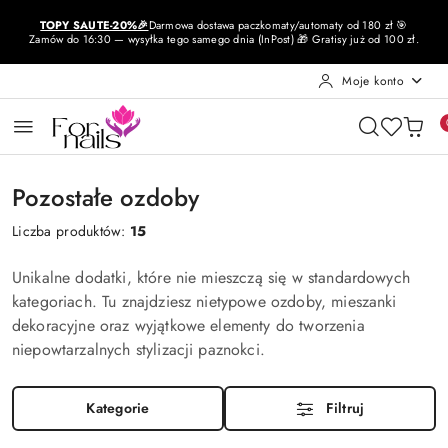
Przejdź do treści głównej
Przejdź do wyszukiwarki
Przejdź do moje konto
Przejdź do menu głównego
Przejdź do stopki
TOPY SAUTE-20%🎉
Darmowa dostawa paczkomaty/automaty od 180 zł 🎯
Zamów do 16:30 — wysyłka tego samego dnia (InPost) 🎁 Gratisy już od 100 zł.
Moje konto
Pozostałe ozdoby
Liczba produktów:
15
Unikalne dodatki, które nie mieszczą się w standardowych
kategoriach. Tu znajdziesz nietypowe ozdoby, mieszanki
dekoracyjne oraz wyjątkowe elementy do tworzenia
niepowtarzalnych stylizacji paznokci.
Kategorie
Filtruj