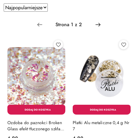
Zastosowano
Sortuj
według
sortowanie:
Najpopularniejsze.
Ozdoba do paznokci Broken
Płatki Alu metaliczne 0,4 g Nr
Glass efekt tłuczonego szkła
7
Aurora