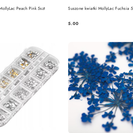
DO KOSZYKA
DO KOSZYKA
MollyLac Peach Pink 5szt
Suszone kwiatki MollyLac Fuchsia 5
5.00
Cena: