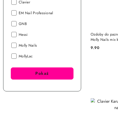
Producent:
Clavier
Producent:
EM Nail Professional
Producent:
GNB
Producent:
Ozdoby do paznok
Hessi
Molly Nails mix 
Producent:
Molly Nails
9.90
Cena:
Producent:
MollyLac
Pokaż