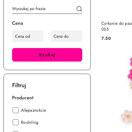
Cena
Cyrkonie do pazn
055
7.50
Cena:
Szukaj
Filtruj
Producent
Producent:
Allepaznokcie
Producent:
Boohiling