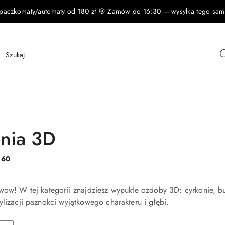
czkomaty/automaty od 180 zł 🎯 Zamów do 16:30 — wysyłka tego samego
nia 3D
:
60
wow! W tej kategorii znajdziesz wypukłe ozdoby 3D: cyrkonie, bul
ylizacji paznokci wyjątkowego charakteru i głębi.