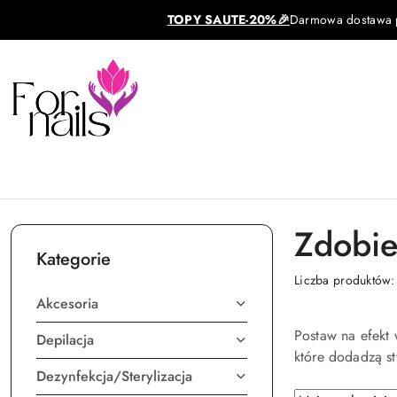
Przejdź do treści głównej
Przejdź do wyszukiwarki
Przejdź do moje konto
Przejdź do menu głównego
Przejdź do stopki
TOPY SAUTE-20%🎉
Darmowa dostawa pa
Zdobie
Kategorie
Liczba produktów
Akcesoria
Postaw na efekt 
Depilacja
które dodadzą st
Dezynfekcja/Sterylizacja