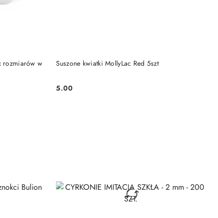
DO KOSZYKA
ix rozmiarów w
Suszone kwiatki MollyLac Red 5szt
5.00
Cena: