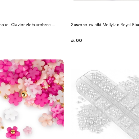
DO KOSZYKA
DO KOSZYKA
okci Clavier złoto-srebrne –
Suszone kwiatki MollyLac Royal Blu
5.00
Cena: