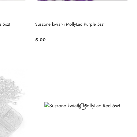
DO KOSZYKA
e 5szt
Suszone kwiatki MollyLac Purple 5szt
5.00
Cena: