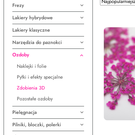
Zastosowano
Sortuj
Frezy
według
sortowanie:
Najpopularniejsz
Lakiery hybrydowe
Lakiery klasyczne
Narzędzia do paznokci
Ozdoby
Naklejki i folie
Pyłki i efekty specjalne
Zdobienia 3D
Pozostałe ozdoby
Pielęgnacja
Pilniki, bloczki, polerki