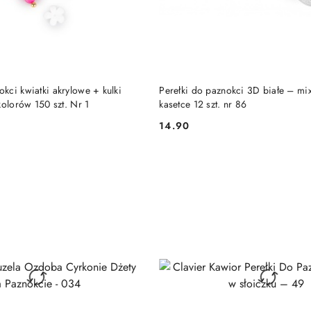
DO KOSZYKA
DO KOSZYKA
ci kwiatki akrylowe + kulki
Perełki do paznokci 3D białe – m
kolorów 150 szt. Nr 1
kasetce 12 szt. nr 86
14.90
Cena: