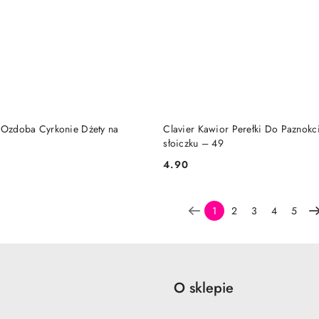
DO KOSZYKA
DO KOSZYKA
a Ozdoba Cyrkonie Dżety na
Clavier Kawior Perełki Do Paznokc
słoiczku – 49
4.90
Cena:
1
2
3
4
5
e
O sklepie