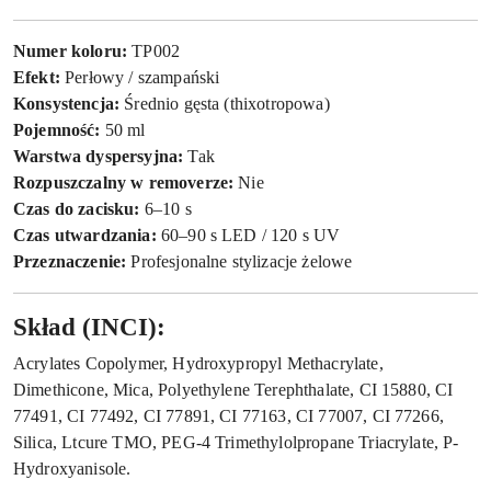
Numer koloru:
TP002
Efekt:
Perłowy / szampański
Konsystencja:
Średnio gęsta (thixotropowa)
Pojemność:
50 ml
Warstwa dyspersyjna:
Tak
Rozpuszczalny w removerze:
Nie
Czas do zacisku:
6–10 s
Czas utwardzania:
60–90 s LED / 120 s UV
Przeznaczenie:
Profesjonalne stylizacje żelowe
Skład (INCI):
Acrylates Copolymer, Hydroxypropyl Methacrylate,
Dimethicone, Mica, Polyethylene Terephthalate, CI 15880, CI
77491, CI 77492, CI 77891, CI 77163, CI 77007, CI 77266,
Silica, Ltcure TMO, PEG-4 Trimethylolpropane Triacrylate, P-
Hydroxyanisole.