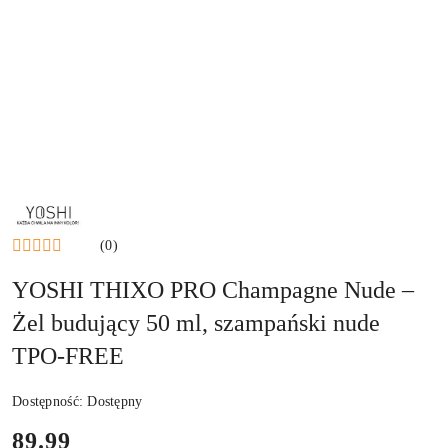
NAZWA
PRODUCENTA:
YOSHI
(0)
YOSHI THIXO PRO Champagne Nude –
Żel budujący 50 ml, szampański nude
TPO-FREE
Dostępność:
Dostępny
cena:
89.99