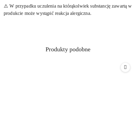
⚠️ W przypadku uczulenia na którąkolwiek substancję zawartą w
produkcie może wystąpić reakcja alergiczna.
Produkty
Produkty podobne
Pomiń karuzelę produktów
o
statusie: