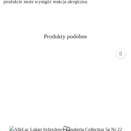
produkcie może wystąpić reakcja alergiczna.
Produkty
Produkty podobne
Pomiń karuzelę produktów
o
statusie: