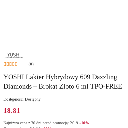
NAZWA
PRODUCENTA:
YOSHI
(0)
YOSHI Lakier Hybrydowy 609 Dazzling
Diamonds – Brokat Złoto 6 ml TPO-FREE
Dostępność:
Dostępny
Cena:
18.81
Rabat:
Najniższa cena z 30 dni przed promocją:
20.9
-10%
Rabat: