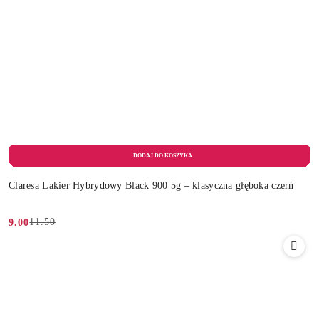
Claresa Lakier Hybrydowy Black 900 5g – klasyczna głęboka czerń
11.50
9.00
Cena
Cena
promocyjna:
przed
promocją: