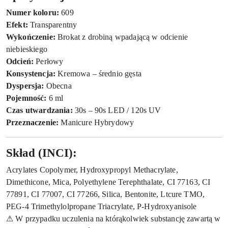
Numer koloru:
609
Efekt:
Transparentny
Wykończenie:
Brokat z drobiną wpadającą w odcienie
niebieskiego
Odcień:
Perłowy
Konsystencja:
Kremowa – średnio gęsta
Dyspersja:
Obecna
Pojemność:
6 ml
Czas utwardzania:
30s – 90s LED / 120s UV
Przeznaczenie:
Manicure Hybrydowy
Skład (INCI):
Acrylates Copolymer, Hydroxypropyl Methacrylate,
Dimethicone, Mica, Polyethylene Terephthalate, CI 77163, CI
77891, CI 77007, CI 77266, Silica, Bentonite, Ltcure TMO,
PEG-4 Trimethylolpropane Triacrylate, P-Hydroxyanisole
⚠ W przypadku uczulenia na którąkolwiek substancję zawartą w