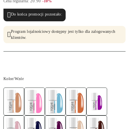
Cena regularna:
20.90
-10%
Do końca promocji pozostało:
Program lojalnościowy dostępny jest tylko dla zalogowanych
klientów.
Wariant
Kolor/Wzór