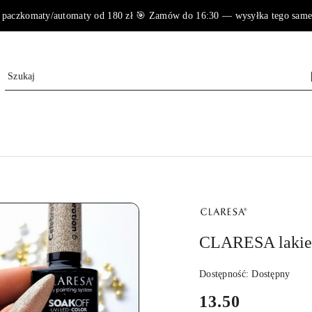
paczkomaty/automaty od 180 zł 🎯 Zamów do 16:30 — wysyłka tego samego 
NAZWA
PRODUCENTA:
CLARESA
CLARESA lakie
Dostępność:
Dostępny
cena:
13.50