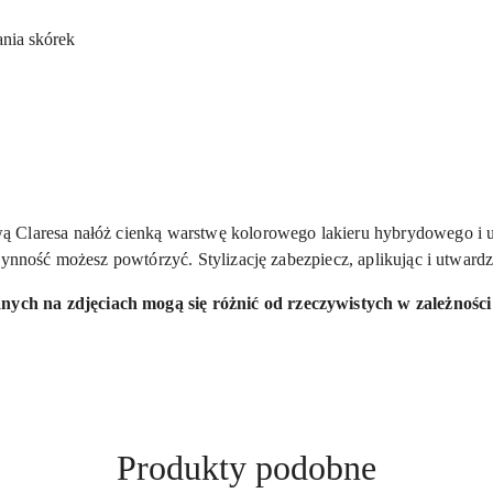
ania skórek
ą Claresa nałóż cienką warstwę kolorowego lakieru hybrydowego i
zynność możesz powtórzyć. Stylizację zabezpiecz, aplikując i utward
ych na zdjęciach mogą się różnić od rzeczywistych w zależności
Produkty
Produkty podobne