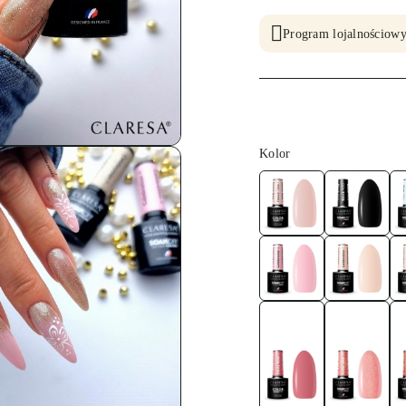
Program lojalnościowy
Wariant
Kolor