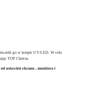
 utwardź go w lampie UV/LED. W celu
zając TOP Claresa.
 od ustawień ekranu , monitora i