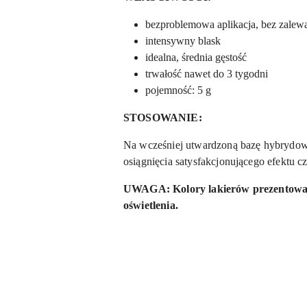
bezproblemowa aplikacja, bez zalew
intensywny blask
idealna, średnia gęstość
trwałość nawet do 3 tygodni
pojemność: 5 g
STOSOWANIE:
Na wcześniej utwardzoną bazę hybrydow
osiągnięcia satysfakcjonującego efektu c
UWAGA:
Kolory lakierów prezentowan
oświetlenia.
Pomiń karuzelę produktów