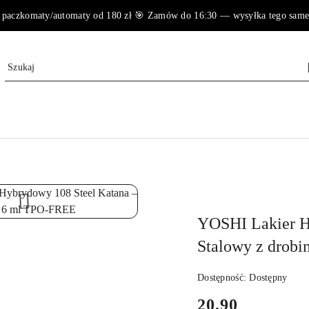
paczkomaty/automaty od 180 zł 🎯 Zamów do 16:30 — wysyłka tego samego 
NAZWA
PRODUCENTA:
YOSHI
YOSHI Lakier H
Stalowy z drob
Dostępność:
Dostępny
cena:
20.90