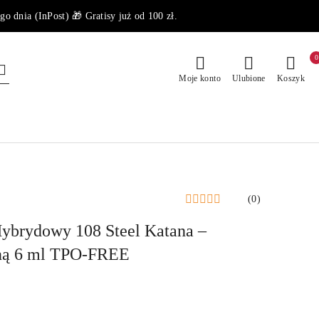
dnia (InPost) 🎁 Gratisy już od 100 zł.
0
Moje konto
Ulubione
Koszyk
(0)
ybrydowy 108 Steel Katana –
iną 6 ml TPO-FREE