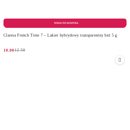
Claresa French Time 7 – Lakier hybrydowy transparentny beż 5 g
12.50
10.00
Cena
Cena
promocyjna:
przed
promocją: