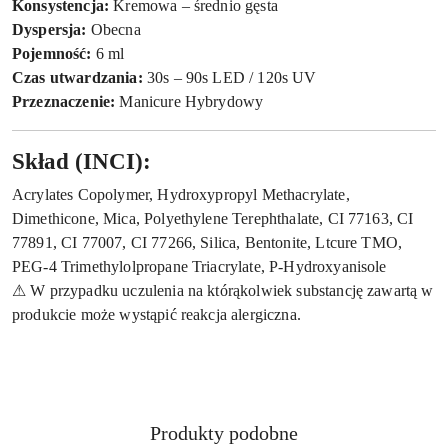
Konsystencja:
Kremowa – średnio gęsta
Dyspersja:
Obecna
Pojemność:
6 ml
Czas utwardzania:
30s – 90s LED / 120s UV
Przeznaczenie:
Manicure Hybrydowy
Skład (INCI):
Acrylates Copolymer, Hydroxypropyl Methacrylate,
Dimethicone, Mica, Polyethylene Terephthalate, CI 77163, CI
77891, CI 77007, CI 77266, Silica, Bentonite, Ltcure TMO,
PEG-4 Trimethylolpropane Triacrylate, P-Hydroxyanisole
⚠ W przypadku uczulenia na którąkolwiek substancję zawartą w
produkcie może wystąpić reakcja alergiczna.
Produkty
Produkty podobne
Pomiń karuzelę produktów