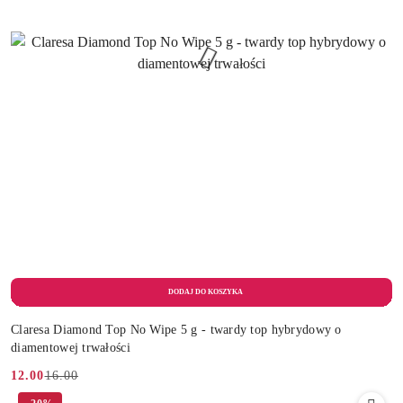
Claresa Diamond Top No Wipe 5 g - twardy top hybrydowy o
diamentowej trwałości
16.00
12.00
Cena
Cena