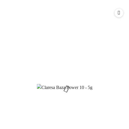
o
statusie: