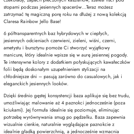
stopami podczas jesiennych spacerów…Teraz możesz
zatrzymać tę magiczną porę roku na dłużej z nową kolekcją
Claresa Rainbow Jello Base!
6 półtransparentnych baz hybrydowych w ciepłych,
jesiennych odcieniach czerwieni, zieleni, wiśni, czerni,
ametystu i bursztynu pomoże Ci stworzyć wyjątkowy
manicure, który idealnie wpisze się w aurę jesiennej pogody.
Te intensywne kolory z dodatkiem połyskujących kawałeczków
folii będą doskonałym uzupełnieniem stylizacji na
chłodniejsze dni – pasują zarówno do casualowych, jak i
eleganckich jesiennych looków.
Dzięki średnio gęstej konsystencji baza aplikuje się bez trudu,
umożliwiając malowanie aż 4 paznokci jednocześnie (poza
kciukami). Jej formuła idealnie się poziomuje, eliminując
potrzebę wyrównywania smug po pędzelku. Baza zapewnia
wizualnie cienkie, naturalnie wyglądające paznokcie z
idealnie gładką powierzchnią, a jednocześnie wzmacnia