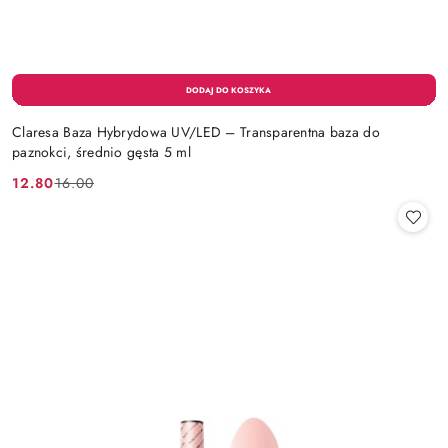
Claresa Baza Hybrydowa UV/LED – Transparentna baza do
paznokci, średnio gęsta 5 ml
12.80
16.00
Cena
Cena
promocyjna:
przed
promocją: