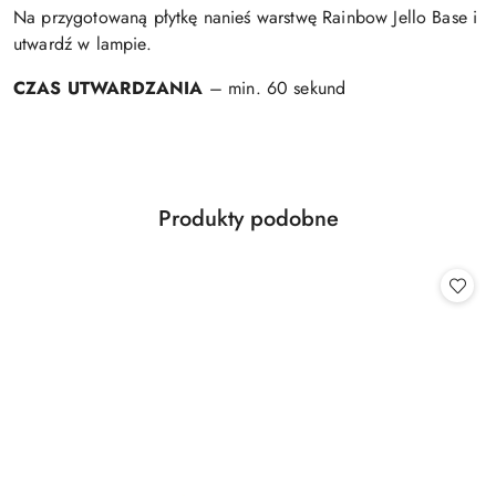
Na przygotowaną płytkę nanieś warstwę Rainbow Jello Base i
utwardź w lampie.
CZAS UTWARDZANIA
– min. 60 sekund
Produkty
Produkty podobne
Pomiń karuzelę produktów
o
statusie: