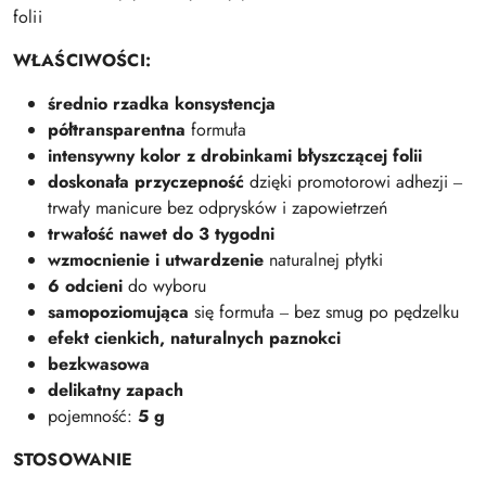
folii
WŁAŚCIWOŚCI:
średnio rzadka konsystencja
półtransparentna
formuła
intensywny kolor z drobinkami błyszczącej folii
doskonała przyczepność
dzięki promotorowi adhezji ‒
trwały manicure bez odprysków i zapowietrzeń
trwałość nawet do 3 tygodni
wzmocnienie i utwardzenie
naturalnej płytki
6 odcieni
do wyboru
samopoziomująca
się formuła ‒ bez smug po pędzelku
efekt cienkich, naturalnych paznokci
bezkwasowa
delikatny zapach
pojemność:
5 g
STOSOWANIE