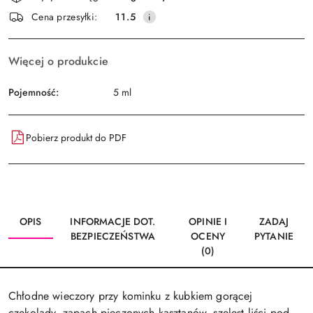
i
Wyślij
Cena przesyłki:
11.5
dostawa
Więcej o produkcie
Pojemność:
5 ml
Pobierz produkt do PDF
OPIS
INFORMACJE DOT.
OPINIE I
ZADAJ
BEZPIECZEŃSTWA
OCENY
PYTANIE
(0)
Chłodne wieczory przy kominku z kubkiem gorącej
czekolady, zapach pieczonych kasztanów, szelest liści pod