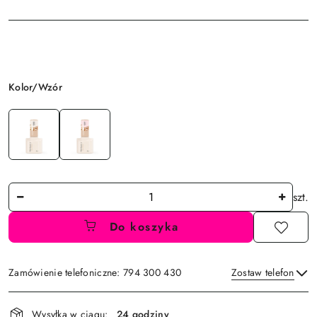
Wariant
Kolor/Wzór
Ilość
szt.
Do koszyka
Zamówienie telefoniczne: 794 300 430
Zostaw telefon
Dostępność
Wysyłka w ciągu:
24 godziny