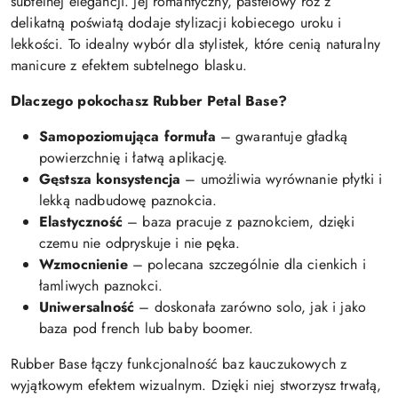
subtelnej elegancji. Jej romantyczny, pastelowy róż z
delikatną poświatą dodaje stylizacji kobiecego uroku i
lekkości. To idealny wybór dla stylistek, które cenią naturalny
manicure z efektem subtelnego blasku.
Dlaczego pokochasz Rubber Petal Base?
Samopoziomująca formuła
– gwarantuje gładką
powierzchnię i łatwą aplikację.
Gęstsza konsystencja
– umożliwia wyrównanie płytki i
lekką nadbudowę paznokcia.
Elastyczność
– baza pracuje z paznokciem, dzięki
czemu nie odpryskuje i nie pęka.
Wzmocnienie
– polecana szczególnie dla cienkich i
łamliwych paznokci.
Uniwersalność
– doskonała zarówno solo, jak i jako
baza pod french lub baby boomer.
Rubber Base łączy funkcjonalność baz kauczukowych z
wyjątkowym efektem wizualnym. Dzięki niej stworzysz trwałą,