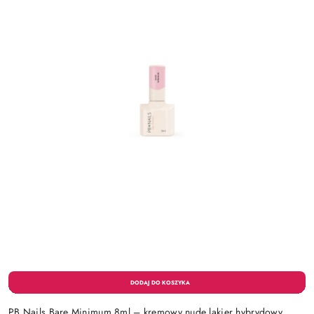
PB Nails Bare Minimum 8ml – kremowy nude lakier hybrydowy