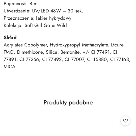
Pojemność: 8 ml
Utwardzanie: UV/LED 48W – 30 sek.
Przeznaczenie: lakier hybrydowy
Kolekcja: Soft Girl Gone Wild
Skład
Acrylates Copolymer, Hydroxypropyl Methacrylate, Ltcure
TMO, Dimethicone, Silica, Bentonite, +/- CI 77491, CI
77891, CI 77266, CI 77492, CI 77007, CI 15880, CI 77163,
MICA
Produkty
Produkty podobne
Pomiń karuzelę produktów
o
statusie: