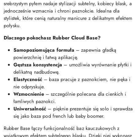
srebrzystym pyłem nadaje stylizacji subtelny, kobiecy blask, a
jednocześnie wzmacnia i chroni paznokcie. Idealna dla
stylistek, które cenią naturalny manicure z delikatnym efektem
połysku.
Dlaczego pokochasz Rubber Cloud Base?
Samopoziomująca formuła
– zapewnia gładką
powierzchnię i łatwą aplikację.
Gęstsza konsystencja
– umożliwia wyrównanie płytki i
delikatną nadbudowę.
Elastyczność
– baza pracuje z paznokciem, nie pęka i
nie odpryskuje.
Wzmocnienie
– szczególnie polecana dla cienkich i
łamliwych paznokci.
Uniwersalność
– pięknie prezentuje się solo i sprawdza
się jako baza pod french lub baby boomer.
Rubber Base łączy funkcjonalność baz kauczukowych z
wyjątkowym efektem subtelnego blasku. Dzięki niej wykonasz