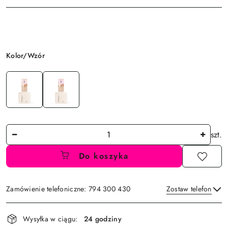
Wariant
Kolor/Wzór
Ilość
szt.
Do koszyka
Zamówienie telefoniczne: 794 300 430
Zostaw telefon
Dostępność
Wysyłka w ciągu:
24 godziny
i