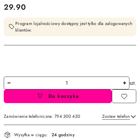
cena:
29.90
Program lojalnościowy dostępny jest tylko dla zalogowanych
klientów.
Ilość
szt.
Do koszyka
Zamówienie telefoniczne: 794 300 430
Zostaw telefon
Dostępność
Wysyłka w ciągu:
24 godziny
i