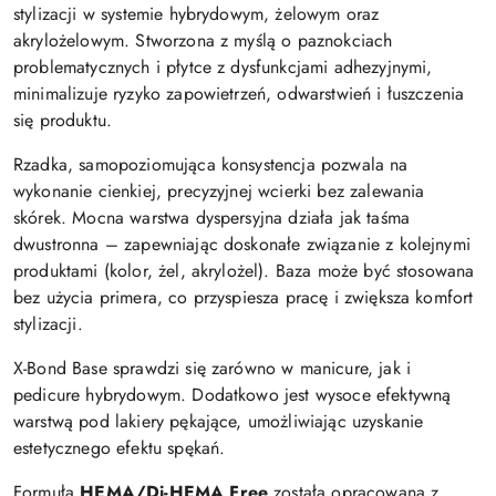
stylizacji w systemie hybrydowym, żelowym oraz
akrylożelowym. Stworzona z myślą o paznokciach
problematycznych i płytce z dysfunkcjami adhezyjnymi,
minimalizuje ryzyko zapowietrzeń, odwarstwień i łuszczenia
się produktu.
Rzadka, samopoziomująca konsystencja pozwala na
wykonanie cienkiej, precyzyjnej wcierki bez zalewania
skórek. Mocna warstwa dyspersyjna działa jak taśma
dwustronna – zapewniając doskonałe związanie z kolejnymi
produktami (kolor, żel, akrylożel). Baza może być stosowana
bez użycia primera, co przyspiesza pracę i zwiększa komfort
stylizacji.
X-Bond Base sprawdzi się zarówno w manicure, jak i
pedicure hybrydowym. Dodatkowo jest wysoce efektywną
warstwą pod lakiery pękające, umożliwiając uzyskanie
estetycznego efektu spękań.
Formuła
HEMA/Di-HEMA Free
została opracowana z