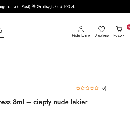
 dnia (InPost) 🎁 Gratisy już od 100 zł.
Moje konto
Ulubione
Koszyk
(0)
ress 8ml – ciepły nude lakier