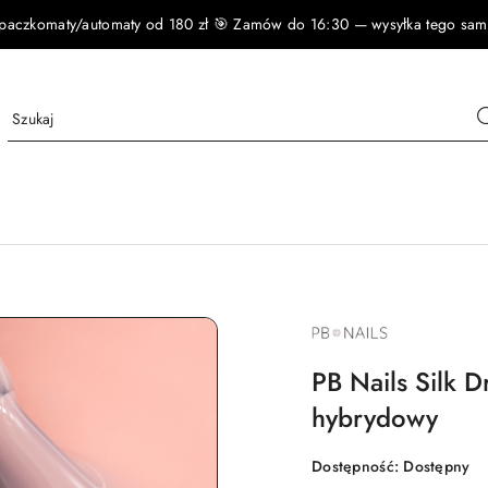
czkomaty/automaty od 180 zł 🎯 Zamów do 16:30 — wysyłka tego samego
NAZWA
PRODUCENTA:
PB
NAILS
PB Nails Silk D
hybrydowy
Dostępność:
Dostępny