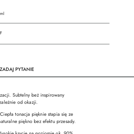
 ml
DF
ZADAJ PYTANIE
izacji. Subtelny beż inspirowany
ależnie od okazji.
Ciepła tonacja pięknie stapia się ze
naturalne piękno bez efektu przesady.
 Wysokie krycie na poziomie ok. 90%