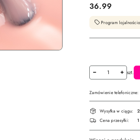
cena:
36.99
Program lojalnościo
Ilość
szt.
Zamówienie telefoniczne
Dostępność
Wysyłka w ciągu:
2
i
Cena przesyłki:
1
dostawa