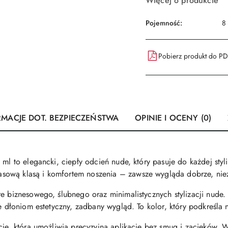
Więcej o produkcie
Pojemność:
8
Pobierz produkt do P
RMACJE DOT. BEZPIECZEŃSTWA
OPINIE I OCENY (0)
 ml to elegancki, ciepły odcień nude, który pasuje do każdej styl
ową klasą i komfortem noszenia – zawsze wygląda dobrze, niez
e biznesowego, ślubnego oraz minimalistycznych stylizacji nude. 
je dłoniom estetyczny, zadbany wygląd. To kolor, który podkreśla 
ncję, która umożliwia precyzyjną aplikację bez smug i zacieków.