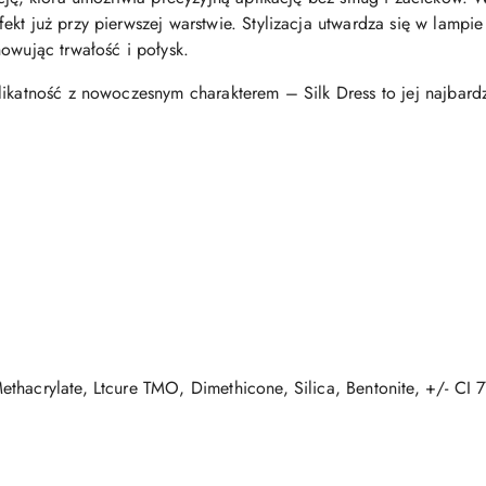
ekt już przy pierwszej warstwie. Stylizacja utwardza się w lam
owując trwałość i połysk.
likatność z nowoczesnym charakterem – Silk Dress to jej najbard
thacrylate, Ltcure TMO, Dimethicone, Silica, Bentonite, +/- CI