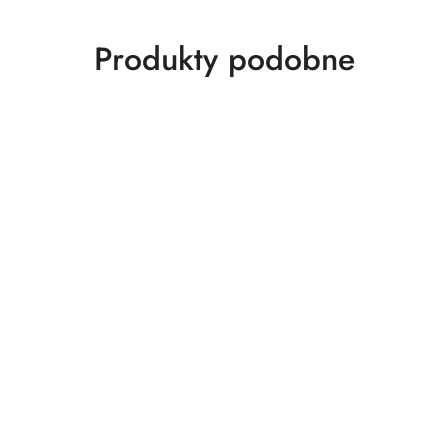
Produkty
Produkty podobne
o
statusie: