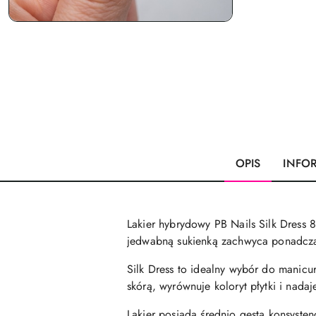
OPIS
INFO
Lakier hybrydowy PB Nails Silk Dress 8
jedwabną sukienką zachwyca ponadczas
Silk Dress to idealny wybór do manicur
skórą, wyrównuje koloryt płytki i nada
Lakier posiada średnio gęstą konsyste