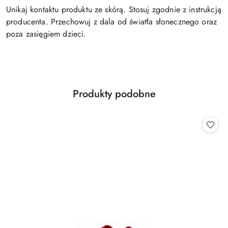
Unikaj kontaktu produktu ze skórą. Stosuj zgodnie z instrukcją
producenta. Przechowuj z dala od światła słonecznego oraz
poza zasięgiem dzieci.
Produkty
Produkty podobne
Pomiń karuzelę produktów
o
statusie: