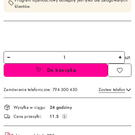
Program lojalnościowy dostępny jest tylko dla zalogowanych
klientów.
Ilość
szt.
Do koszyka
Zamówienie telefoniczne: 794 300 430
Zostaw telefon
Dostępność
Wysyłka w ciągu:
24 godziny
i
Wyślij
Cena przesyłki:
11.5
dostawa