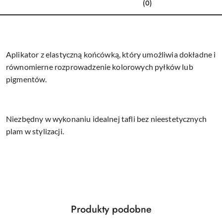
(0)
Aplikator z elastyczną końcówką, który umożliwia dokładne i
równomierne rozprowadzenie kolorowych pyłków lub
pigmentów.
Niezbędny w wykonaniu idealnej tafli bez nieestetycznych
plam w stylizacji.
Produkty
Produkty podobne
Pomiń karuzelę produktów
o