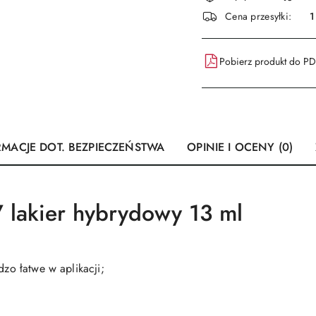
i
Cena przesyłki:
1
dostawa
Pobierz produkt do P
RMACJE DOT. BEZPIECZEŃSTWA
OPINIE I OCENY (0)
lakier hybrydowy 13 ml
dzo łatwe w aplikacji;