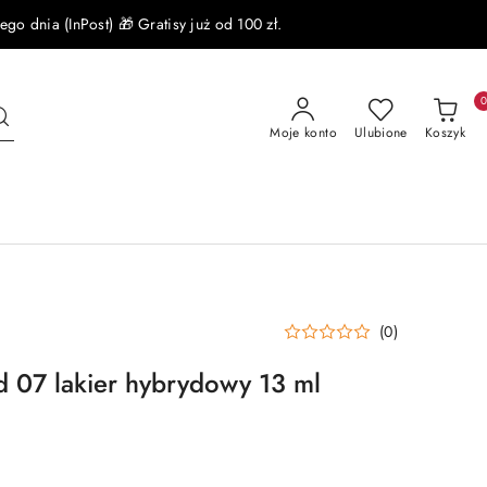
 dnia (InPost) 🎁 Gratisy już od 100 zł.
Moje konto
Ulubione
Koszyk
(0)
 07 lakier hybrydowy 13 ml