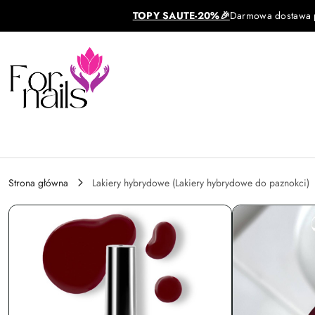
Przejdź do treści głównej
Przejdź do wyszukiwarki
Przejdź do moje konto
Przejdź do menu głównego
Przejdź do opisu produktu
Przejdź do stopki
TOPY SAUTE-20%🎉
Darmowa dostawa pa
Strona główna
Lakiery hybrydowe (Lakiery hybrydowe do paznokci)