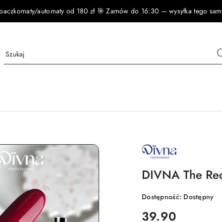
czkomaty/automaty od 180 zł 🎯 Zamów do 16:30 — wysyłka tego samego
NAZWA
PRODUCENTA:
DIVNA
DIVNA The Red
Dostępność:
Dostępny
cena:
39.90