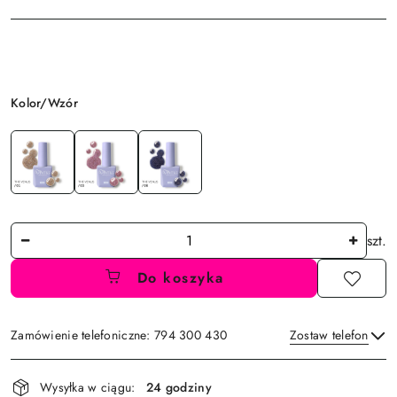
Wariant
Kolor/Wzór
Ilość
szt.
Do koszyka
Zamówienie telefoniczne: 794 300 430
Zostaw telefon
Dostępność
Wysyłka w ciągu:
24 godziny
i