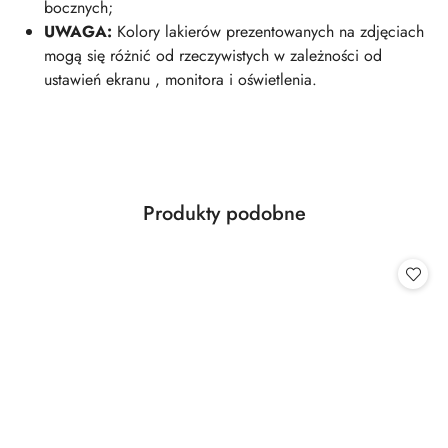
bocznych;
UWAGA:
Kolory lakierów prezentowanych na zdjęciach
mogą się różnić od rzeczywistych w zależności od
ustawień ekranu , monitora i oświetlenia.
Produkty
Produkty podobne
Pomiń karuzelę produktów
o
statusie: