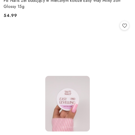
PB Nails Żel budujący w mlecznym koloże Easy Way Milky Soft
Glossy 15g
54.99
Cena: