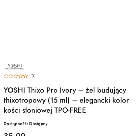
NAZWA
PRODUCENTA:
YOSHI
(0)
YOSHI Thixo Pro Ivory – żel budujący
thixotropowy (15 ml) – elegancki kolor
kości słoniowej TPO-FREE
Dostępność:
Dostępny
cena:
35.00