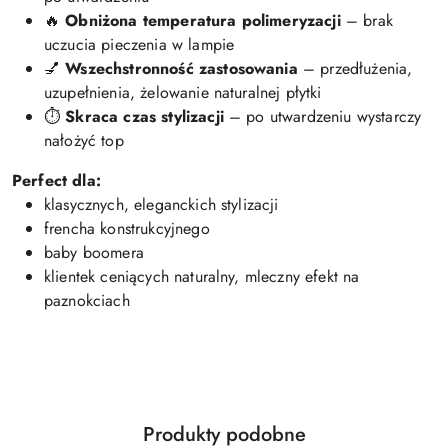
🔥
Obniżona temperatura polimeryzacji
– brak
uczucia pieczenia w lampie
💅
Wszechstronność zastosowania
– przedłużenia,
uzupełnienia, żelowanie naturalnej płytki
⏱️
Skraca czas stylizacji
– po utwardzeniu wystarczy
nałożyć top
Perfect dla:
klasycznych, eleganckich stylizacji
frencha konstrukcyjnego
baby boomera
klientek ceniących naturalny, mleczny efekt na
paznokciach
Produkty
Produkty podobne
Pomiń karuzelę produktów