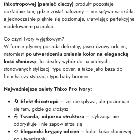
thixotropowej (pamięć cieczy)
produkt pozostaje
dokładnie tam, gdzie został nałożony – nie spływa na skórki,
a jednocześnie pięknie się poziomuje, ułatwiając perfekcyjne
modelowanie paznokci.
Co czyni Ivory wyjątkowym?
W formie płynnej posiada delikatny, jasnoróżowy odcień,
natomiast
po utwardzeniu zmienia kolor na elegancką
kość słoniową
. To idealny wybór do naturalnych,
stonowanych stylizacji typu cover, a także jako baza do
frencha czy stylizacji typu baby boomer.
Najważniejsze zalety Thixo Pro Ivory:
🔄
Efekt thixotropii
– żel nie spływa, ale poziomuje
się tam, gdzie go ułożysz
💪
Twarda, odporna struktura
– stylizacja nie
odpryskuje i nie zapowietrza się
🎨
Elegancki kryjący odcień
– kolor kości słoniowej
po utwardzeniu