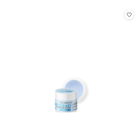
o
statusie: