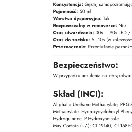
Konsystencja:
Gęsta, samopoziomują
Pojemność:
50 ml
Warstwa dyspersyjna:
Tak
Rozpuszczalny w removerze:
Nie
Czas utwardzania:
30s – 90s LED / 
Czas do zacisku:
5–10s (w zależnośc
Przeznaczenie:
Przedłużanie paznokci,
Bezpieczeństwo:
W przypadku uczulenia na którąkolwiek
Skład (INCI):
Aliphatic Urethane Methacrylate, PPG-3
Methacrylate, Hydroxycyclohexyl Phenyl
Hydroquinone, P-Hydroxyanisole.
May Contain (+/-): CI 19140, CI 1585