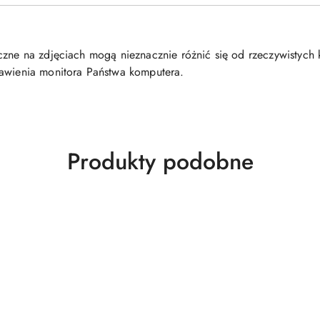
oczne na zdjęciach mogą nieznacznie różnić się od rzeczywisty
tawienia monitora Państwa komputera.
Produkty
Produkty podobne
o
statusie: