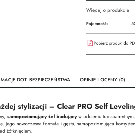
Więcej o produkcie
Pojemność:
5
Pobierz produkt do P
RMACJE DOT. BEZPIECZEŃSTWA
OPINIE I OCENY (0)
dej stylizacji – Clear PRO Self Leveli
lny,
samopoziomujący żel budujący
w odcieniu transparentnym,
ację. Jego nowoczesna formuła i gęsta, samopoziomująca konsyst
zed żółknięciem.