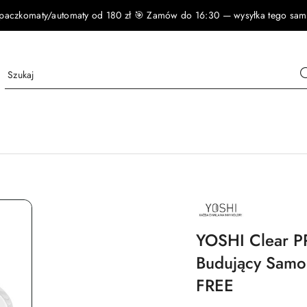
czkomaty/automaty od 180 zł 🎯 Zamów do 16:30 — wysyłka tego samego
NAZWA
PRODUCENTA:
YOSHI
YOSHI Clear PR
Budujący Samo
FREE