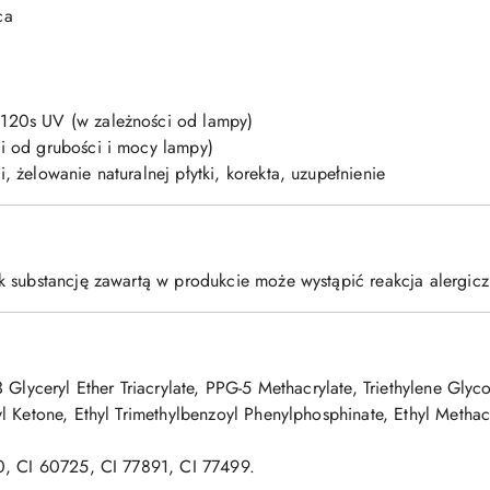
ca
120s UV (w zależności od lampy)
i od grubości i mocy lampy)
 żelowanie naturalnej płytki, korekta, uzupełnienie
 substancję zawartą w produkcie może wystąpić reakcja alergicz
 Glyceryl Ether Triacrylate, PPG-5 Methacrylate, Triethylene Glyc
 Ketone, Ethyl Trimethylbenzoyl Phenylphosphinate, Ethyl Methacr
0, CI 60725, CI 77891, CI 77499.