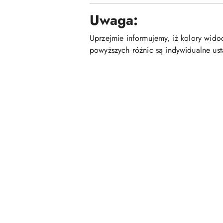
Uwaga:
Uprzejmie informujemy, iż kolory wid
powyższych różnic są indywidualne us
Pomiń karuzelę produktów