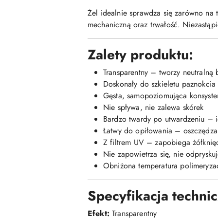
Żel idealnie sprawdza się zarówno na 
mechaniczną oraz trwałość. Niezastąp
Zalety produktu:
Transparentny – tworzy neutralną
Doskonały do szkieletu paznokcia –
Gęsta, samopoziomująca konsysten
Nie spływa, nie zalewa skórek
Bardzo twardy po utwardzeniu – i
Łatwy do opiłowania – oszczędza c
Z filtrem UV – zapobiega żółknię
Nie zapowietrza się, nie odprysku
Obniżona temperatura polimeryzacj
Specyfikacja techni
Efekt:
Transparentny