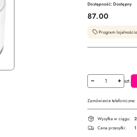
Dostępność:
Dostępny
cena:
87.00
Program lojalnościo
Ilość
szt.
Zamówienie telefoniczne
Dostępność
Wysyłka w ciągu:
2
i
Cena przesyłki:
1
dostawa