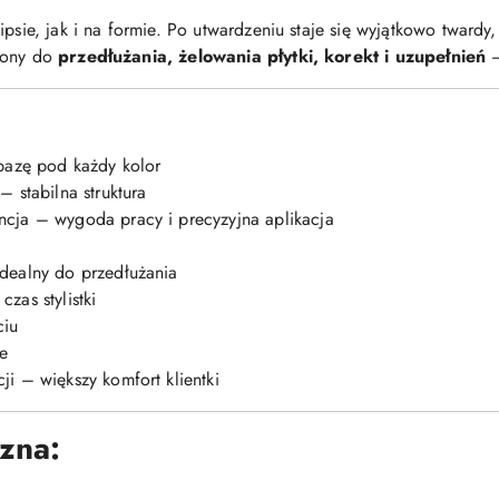
tipsie, jak i na formie. Po utwardzeniu staje się wyjątkowo twar
iony do
przedłużania, żelowania płytki, korekt i uzupełnień
–
 bazę pod każdy kolor
 stabilna struktura
cja – wygoda pracy i precyzyjna aplikacja
dealny do przedłużania
zas stylistki
ciu
je
i – większy komfort klientki
czna: