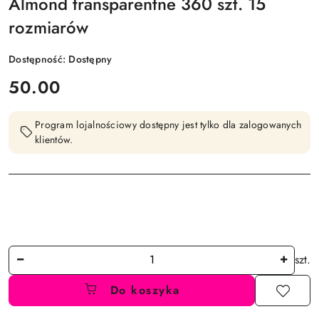
Almond transparentne 360 szt. 15
rozmiarów
Dostępność:
Dostępny
cena:
50.00
Program lojalnościowy dostępny jest tylko dla zalogowanych
klientów.
Ilość
szt.
Do koszyka