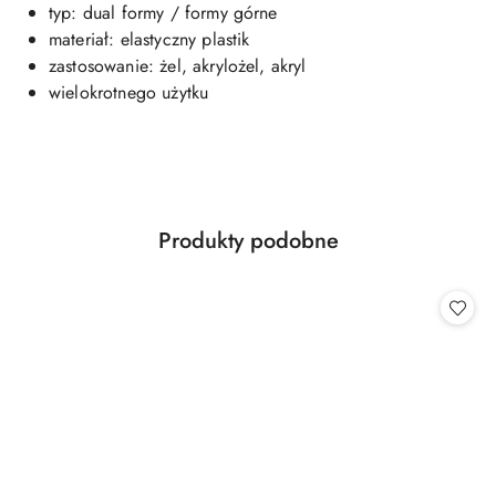
typ: dual formy / formy górne
materiał: elastyczny plastik
zastosowanie: żel, akrylożel, akryl
wielokrotnego użytku
Produkty
Produkty podobne
Pomiń karuzelę produktów
o
statusie: