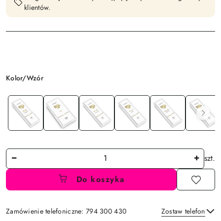
klientów.
Wariant
Kolor/Wzór
Ilość
szt.
Do koszyka
Zamówienie telefoniczne: 794 300 430
Zostaw telefon