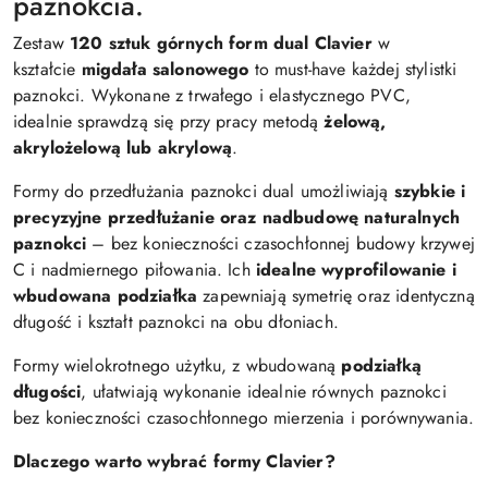
paznokcia.
Zestaw
120 sztuk górnych form dual Clavier
w
kształcie
migdała salonowego
to must-have każdej stylistki
paznokci. Wykonane z trwałego i elastycznego PVC,
idealnie sprawdzą się przy pracy metodą
żelową,
akrylożelową lub akrylową
.
Formy do przedłużania paznokci dual umożliwiają
szybkie i
precyzyjne przedłużanie oraz nadbudowę naturalnych
paznokci
– bez konieczności czasochłonnej budowy krzywej
C i nadmiernego piłowania. Ich
idealne wyprofilowanie i
wbudowana podziałka
zapewniają symetrię oraz identyczną
długość i kształt paznokci na obu dłoniach.
Formy wielokrotnego użytku, z wbudowaną
podziałką
długości
, ułatwiają wykonanie idealnie równych paznokci
bez konieczności czasochłonnego mierzenia i porównywania.
Dlaczego warto wybrać formy Clavier?