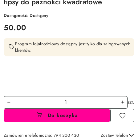
tipsy do paznokci kwadratowe
Dostępność:
Dostępny
cena:
50.00
Program lojalnościowy dostępny jest tylko dla zalogowanych
klientów.
Ilość
szt.
Do koszyka
Zamówienie telefoniczne: 794 300 430
Zostaw telefon