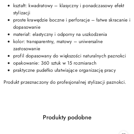
kształt: kwadratowy – klasyczny i ponadczasowy efekt
stylizacji
proste krawędzie boczne i perforacje – łatwe skracanie i
dopasowanie
materiał: elastyczny i odporny na uszkodzenia
kolor: transparentny, matowy – uniwersalne
zastosowanie
profil dopasowany do większości naturalnych paznokci
opakowanie: 360 sztuk w 15 rozmiarach
praktyczne pudełko ułatwiające organizację pracy
Produkt przeznaczony do profesjonalnej stylizacji paznokci.
Produkty
Produkty podobne
Pomiń karuzelę produktów
o
statusie: