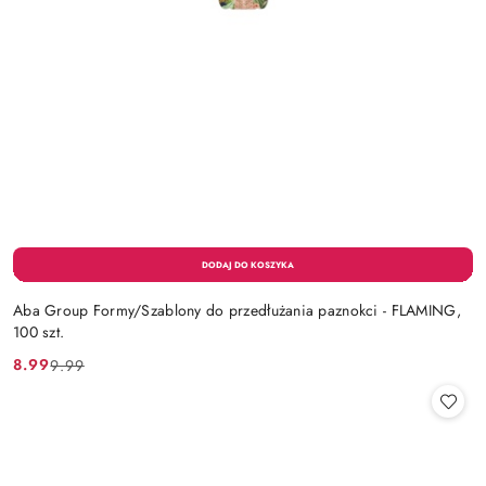
Aba Group Formy/Szablony do przedłużania paznokci - FLAMING,
100 szt.
8.99
9.99
Cena
Cena
promocyjna:
przed
promocją: