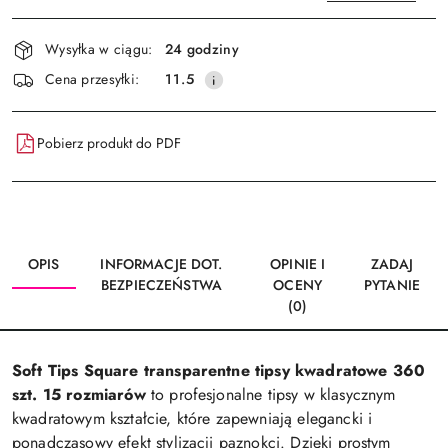
Dostępność
Wysyłka w ciągu:
24 godziny
i
Wyślij
Cena przesyłki:
11.5
dostawa
Pobierz produkt do PDF
OPIS
INFORMACJE DOT.
OPINIE I
ZADAJ
BEZPIECZEŃSTWA
OCENY
PYTANIE
(0)
Soft Tips Square transparentne tipsy kwadratowe 360
szt. 15 rozmiarów
to profesjonalne tipsy w klasycznym
kwadratowym kształcie, które zapewniają elegancki i
ponadczasowy efekt stylizacji paznokci. Dzięki prostym