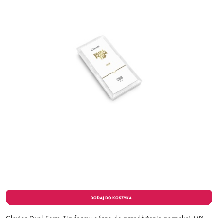
Clavier Dual Form Tip formy górne do przedłużania paznokci MIX