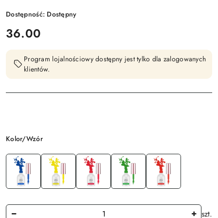
Dostępność:
Dostępny
cena:
36.00
Program lojalnościowy dostępny jest tylko dla zalogowanych
klientów.
Wariant
Kolor/Wzór
Ilość
szt.