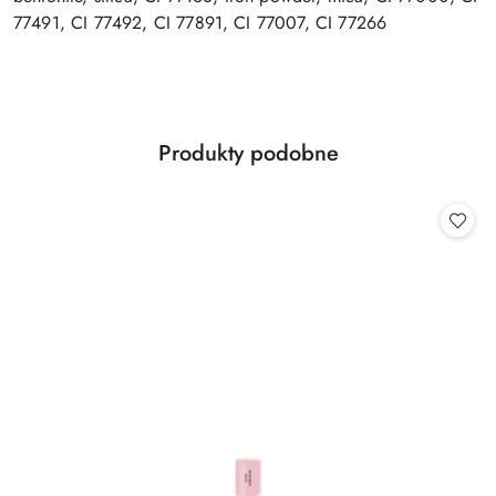
77491, CI 77492, CI 77891, CI 77007, CI 77266
Produkty
Produkty podobne
Pomiń karuzelę produktów
o
statusie: