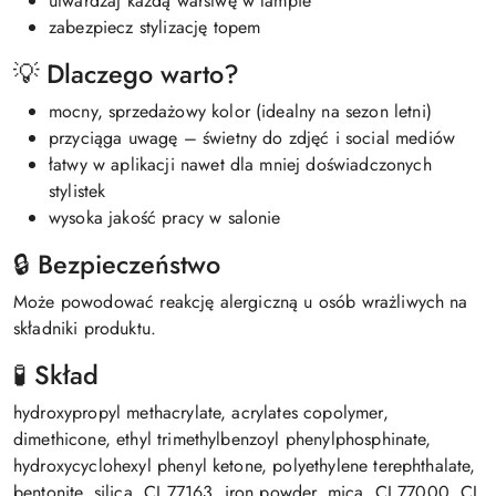
utwardzaj każdą warstwę w lampie
zabezpiecz stylizację topem
💡 Dlaczego warto?
mocny, sprzedażowy kolor (idealny na sezon letni)
przyciąga uwagę – świetny do zdjęć i social mediów
łatwy w aplikacji nawet dla mniej doświadczonych
stylistek
wysoka jakość pracy w salonie
🔒 Bezpieczeństwo
Może powodować reakcję alergiczną u osób wrażliwych na
składniki produktu.
🧪 Skład
hydroxypropyl methacrylate, acrylates copolymer,
dimethicone, ethyl trimethylbenzoyl phenylphosphinate,
hydroxycyclohexyl phenyl ketone, polyethylene terephthalate,
bentonite, silica, CI 77163, iron powder, mica, CI 77000, CI