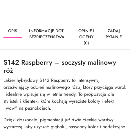
OPIS
INFORMACJE DOT.
OPINIE I
ZADAJ
BEZPIECZEŃSTWA
OCENY
PYTANIE
(0)
S142 Raspberry – soczysty malinowy
róż
Lakier hybrydowy S142 Raspberry to intensywny,
orzeźwiający odcień malinowego różu, który przyciąga wzrok
i idealnie wpisuje się w letnie trendy. To propozycja dla
stylistek i klientek, które kochają wyraziste kolory i efekt
„wow” na paznokciach.
Dzięki doskonałej pigmentacji już dwie cienkie warstwy
wystarczą, aby uzyskać głęboki, nasycony kolor i perfekcyjne