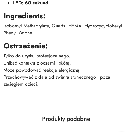
LED: 60 sekund
Ingredients:
Isobornyl Methacrylate, Quartz, HEMA, Hydroxycyclohexyl
Phenyl Ketone
Ostrzeżenie:
Tylko do użytku profesjonalnego.
Unikać kontaktu z oczami i skórą.
Może powodować reakcję alergiczną.
Przechowywać z dala od światła słonecznego i poza
zasięgiem dzieci.
Produkty
Produkty podobne
Pomiń karuzelę produktów
o