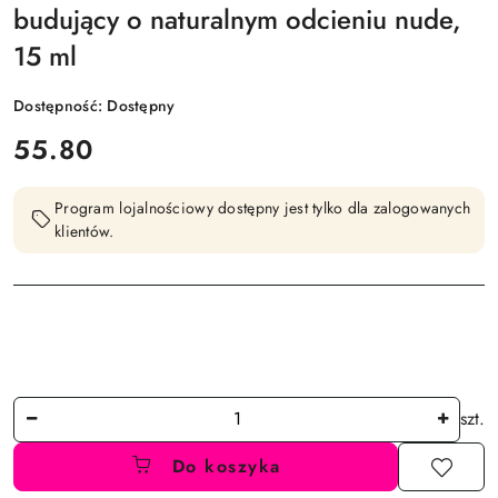
budujący o naturalnym odcieniu nude,
15 ml
Dostępność:
Dostępny
cena:
55.80
Program lojalnościowy dostępny jest tylko dla zalogowanych
klientów.
Ilość
szt.
Do koszyka