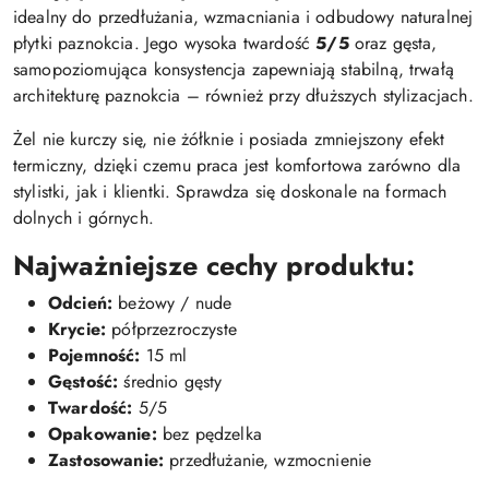
idealny do przedłużania, wzmacniania i odbudowy naturalnej
płytki paznokcia. Jego wysoka twardość
5/5
oraz gęsta,
samopoziomująca konsystencja zapewniają stabilną, trwałą
architekturę paznokcia – również przy dłuższych stylizacjach.
Żel nie kurczy się, nie żółknie i posiada zmniejszony efekt
termiczny, dzięki czemu praca jest komfortowa zarówno dla
stylistki, jak i klientki. Sprawdza się doskonale na formach
dolnych i górnych.
Najważniejsze cechy produktu:
Odcień:
beżowy / nude
Krycie:
półprzezroczyste
Pojemność:
15 ml
Gęstość:
średnio gęsty
Twardość:
5/5
Opakowanie:
bez pędzelka
Zastosowanie:
przedłużanie, wzmocnienie