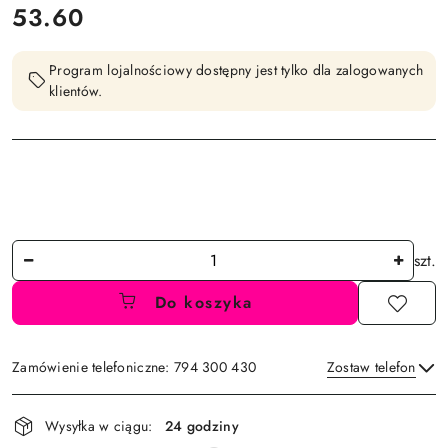
cena:
53.60
Program lojalnościowy dostępny jest tylko dla zalogowanych
klientów.
Ilość
szt.
Do koszyka
Zamówienie telefoniczne: 794 300 430
Zostaw telefon
Dostępność
Wysyłka w ciągu:
24 godziny
i