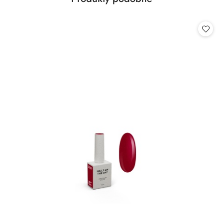
Pomiń karuzelę produktów
o
statusie: