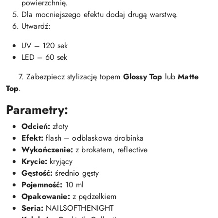
powierzchnię.
Dla mocniejszego efektu dodaj drugą warstwę.
Utwardź:
UV – 120 sek
LED – 60 sek
7. Zabezpiecz stylizację topem
Glossy Top
lub
Matte
Top
.
Parametry:
Odcień:
złoty
Efekt:
flash – odblaskowa drobinka
Wykończenie:
z brokatem, reflective
Krycie:
kryjący
Gęstość:
średnio gęsty
Pojemność:
10 ml
Opakowanie:
z pędzelkiem
Seria:
NAILSOFTHENIGHT