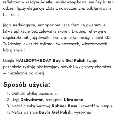
refleksów w każdym świetle. Inspirowany koktajlem Baylis, ten
odcień łączy elegancję złota z nowoczesnym, odblaskowym
blaskiem.
Jego średniogęsta, samopoziomująca formuła gwarantuje
łatwą aplikację bez zalewania skórek. Drobne, refleksyjne
cząsteczki odbijają światło, tworząc oszałamiający efekt 3D.
To idealny lakier do stylizacji świątecznych, wieczorowych
lub glamour.
Dzięki
NAILSOFTHEDAY Baylis Gel Polish
Twoje
paznokcie zyskają olśniewający połysk i wyjątkowy charakter
– niezależnie od okazji.
Sposób użycia:
Odtłuść płytkę paznokcia.
Użyj
Dehydrator
, następnie
Ultrabond
.
Nałóż cienką warstwę
Rubber Base
i utwardź w lampie.
Nałóż warstwę
Baylis Gel Polish
, wyrównaj