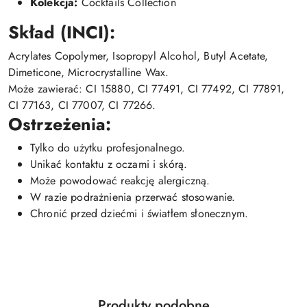
Kolekcja:
Cocktails Collection
Skład (INCI):
Acrylates Copolymer, Isopropyl Alcohol, Butyl Acetate,
Dimeticone, Microcrystalline Wax.
Może zawierać: CI 15880, CI 77491, CI 77492, CI 77891,
CI 77163, CI 77007, CI 77266.
Ostrzeżenia:
Tylko do użytku profesjonalnego.
Unikać kontaktu z oczami i skórą.
Może powodować reakcję alergiczną.
W razie podrażnienia przerwać stosowanie.
Chronić przed dziećmi i światłem słonecznym.
Produkty
Produkty podobne