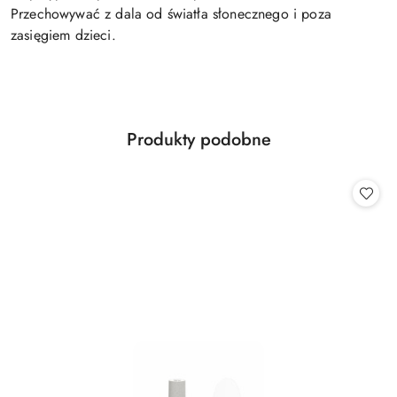
Przechowywać z dala od światła słonecznego i poza
zasięgiem dzieci.
Produkty
Produkty podobne
Pomiń karuzelę produktów
o
statusie: