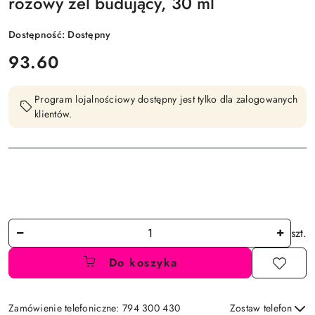
różowy żel budujący, 30 ml
Dostępność:
Dostępny
cena:
93.60
Program lojalnościowy dostępny jest tylko dla zalogowanych
klientów.
Ilość
szt.
Do koszyka
Zamówienie telefoniczne: 794 300 430
Zostaw telefon