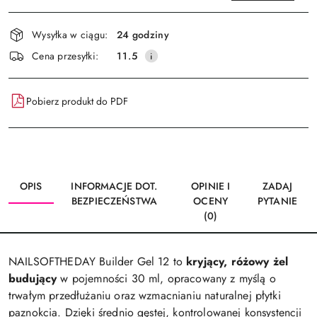
Dostępność
Wysyłka w ciągu:
24 godziny
i
Wyślij
Cena przesyłki:
11.5
dostawa
Pobierz produkt do PDF
OPIS
INFORMACJE DOT.
OPINIE I
ZADAJ
BEZPIECZEŃSTWA
OCENY
PYTANIE
(0)
NAILSOFTHEDAY Builder Gel 12 to
kryjący, różowy żel
budujący
w pojemności 30 ml, opracowany z myślą o
trwałym przedłużaniu oraz wzmacnianiu naturalnej płytki
paznokcia. Dzięki średnio gęstej, kontrolowanej konsystencji