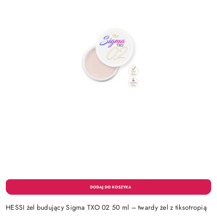
HESSI żel budujący Sigma TXO 02 50 ml – twardy żel z tiksotropią