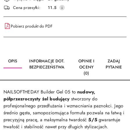
i
Wyślij
Cena przesyłki:
11.5
dostawa
Pobierz produkt do PDF
OPIS
INFORMACJE DOT.
OPINIE I
ZADAJ
BEZPIECZEŃSTWA
OCENY
PYTANIE
(0)
NAILSOFTHEDAY Builder Gel 05 to
nudowy,
półprzezroczysty żel budujący
stworzony do
profesjonalnego przedłużania i wzmacniania paznokci. Jego
średnio gęsta, samopoziomująca formuła pozwala na łatwą i
precyzyjną pracę, a maksymalna twardość
5/5
gwarantuje
trwałość i stabilność nawet przy długich stylizacjach.