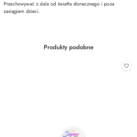
Przechowywać z dala od światła słonecznego i poza
zasięgiem dzieci.
Produkty
Produkty podobne
Pomiń karuzelę produktów
o
statusie: