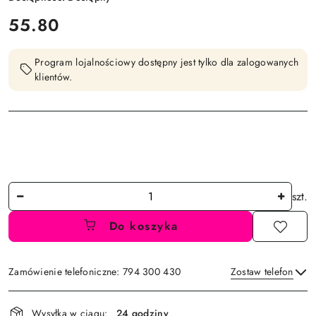
cena:
55.80
Program lojalnościowy dostępny jest tylko dla zalogowanych
klientów.
Ilość
szt.
Do koszyka
Zamówienie telefoniczne: 794 300 430
Zostaw telefon
Dostępność
Wysyłka w ciągu:
24 godziny