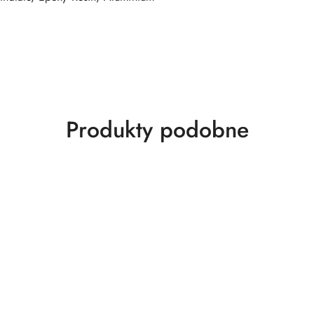
Produkty
Produkty podobne
o
statusie: