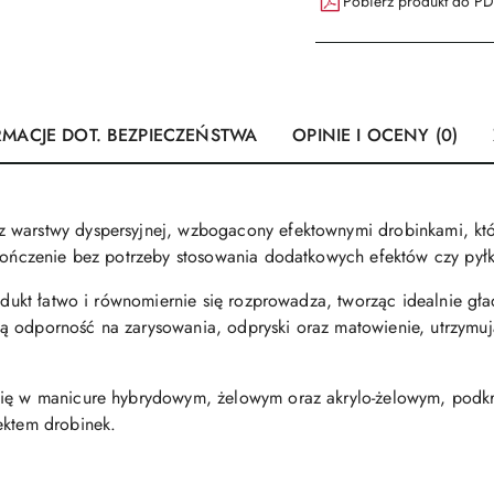
Pobierz produkt do P
RMACJE DOT. BEZPIECZEŃSTWA
OPINIE I OCENY (0)
 warstwy dyspersyjnej, wzbogacony efektownymi drobinkami, któ
ykończenie bez potrzeby stosowania dodatkowych efektów czy pył
rodukt łatwo i równomiernie się rozprowadza, tworząc idealnie g
 odporność na zarysowania, odpryski oraz matowienie, utrzymują
się w manicure hybrydowym, żelowym oraz akrylo-żelowym, podkre
ektem drobinek.