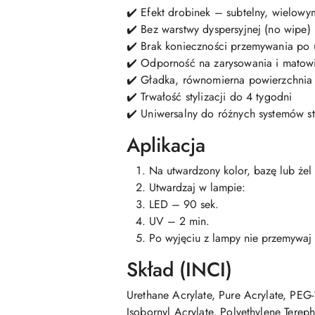
✔️ Efekt drobinek – subtelny, wielowy
✔️ Bez warstwy dyspersyjnej (no wipe)
✔️ Brak konieczności przemywania po 
✔️ Odporność na zarysowania i matow
✔️ Gładka, równomierna powierzchnia
✔️ Trwałość stylizacji do 4 tygodni
✔️ Uniwersalny do różnych systemów sty
Aplikacja
Na utwardzony kolor, bazę lub że
Utwardzaj w lampie:
LED – 90 sek.
UV – 2 min.
Po wyjęciu z lampy nie przemywaj 
Skład (INCI)
Urethane Acrylate, Pure Acrylate, PEG-
Isobornyl Acrylate, Polyethylene Terep