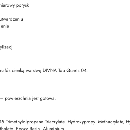
miarowy połysk
utwardzeniu
ienie
lizacji
l nałóż cienką warstwę DIVNA Top Quartz 04.
– powierzchnia jest gotowa.
15 Trimethylolpropane Triacrylate, Hydroxypropyl Methacrylate, 
hthalate, Epoxy Resin, Aluminium