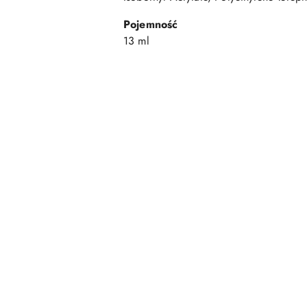
Pojemność
13 ml
Pomiń karuzelę produktów