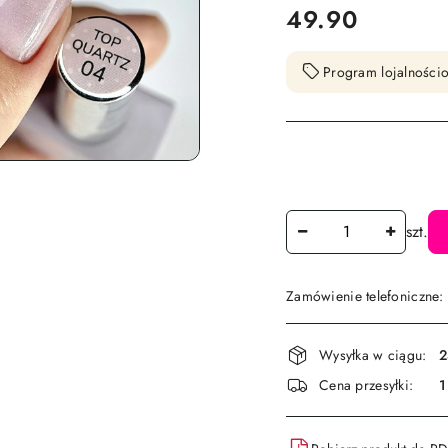
cena:
49.90
Program lojalnościo
Ilość
szt.
Zamówienie telefoniczne
Dostępność
Wysyłka w ciągu:
2
i
Cena przesyłki:
1
dostawa