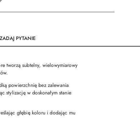
DF
ZADAJ PYTANIE
re tworzą subtelny, wielowymiarowy
ków.
ładką powierzchnię bez zalewania
c stylizację w doskonałym stanie
ślając głębię koloru i dodając mu