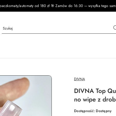
czkomaty/automaty od 180 zł 🎯 Zamów do 16:30 — wysyłka tego samego
NAZWA
DIVNA
PRODUCENTA:
DIVNA Top Qua
no wipe z drob
Dostępność:
Dostępny