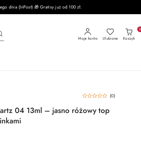
 dnia (InPost) 🎁 Gratisy już od 100 zł.
Moje konto
Ulubione
Koszyk
(0)
rtz 04 13ml – jasno różowy top
inkami