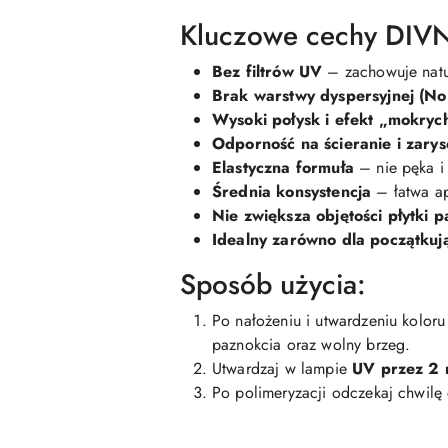
Kluczowe cechy DIVN
Bez filtrów UV
– zachowuje natu
Brak warstwy dyspersyjnej (N
Wysoki połysk i efekt „mokryc
Odporność na ścieranie i zary
Elastyczna formuła
– nie pęka i 
Średnia konsystencja
– łatwa ap
Nie zwiększa objętości płytki 
Idealny zarówno dla początkują
Sposób użycia:
Po nałożeniu i utwardzeniu kolor
paznokcia oraz wolny brzeg.
Utwardzaj w lampie
UV przez 2 
Po polimeryzacji odczekaj chwilę