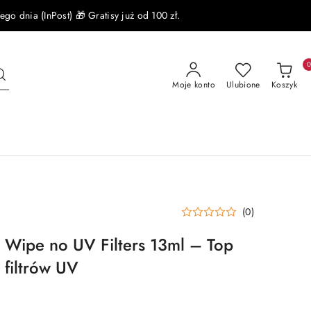
 dnia (InPost) 🎁 Gratisy już od 100 zł.
Moje konto
Ulubione
Koszyk
(0)
Wipe no UV Filters 13ml – Top
filtrów UV