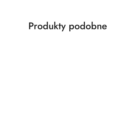
Produkty
Produkty podobne
o
statusie: