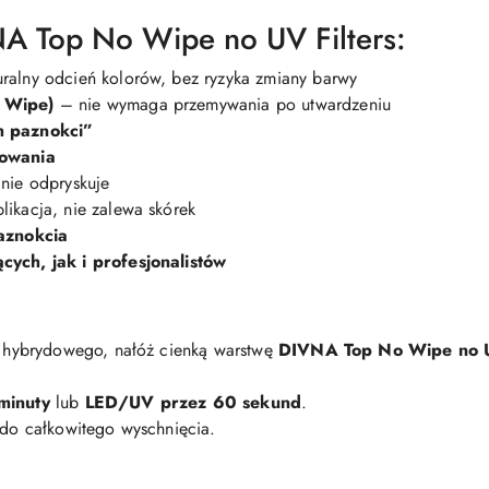
A Top No Wipe no UV Filters:
ralny odcień kolorów, bez ryzyka zmiany barwy
o Wipe)
– nie wymaga przemywania po utwardzeniu
h paznokci”
sowania
nie odpryskuje
likacja, nie zalewa skórek
paznokcia
cych, jak i profesjonalistów
u hybrydowego, nałóż cienką warstwę
DIVNA Top No Wipe no U
minuty
lub
LED/UV przez 60 sekund
.
 do całkowitego wyschnięcia.