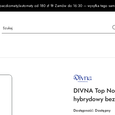
czkomaty/automaty od 180 zł 🎯 Zamów do 16:30 — wysyłka tego samego
NAZWA
PRODUCENTA:
DIVNA
DIVNA Top No 
hybrydowy bez 
Dostępność:
Dostępny