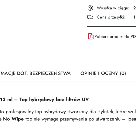
Dostępność
Wysyłka w ciągu:
2
i
Cena przesyłki:
1
dostawa
Pobierz produkt do P
RMACJE DOT. BEZPIECZEŃSTWA
OPINIE I OCENY (0)
13 ml – Top hybrydowy bez filtrów UV
to profesjonalny top hybrydowy stworzony dla stylistek, które sz
le
No Wipe
top nie wymaga przemywania po utwardzeniu – ideal