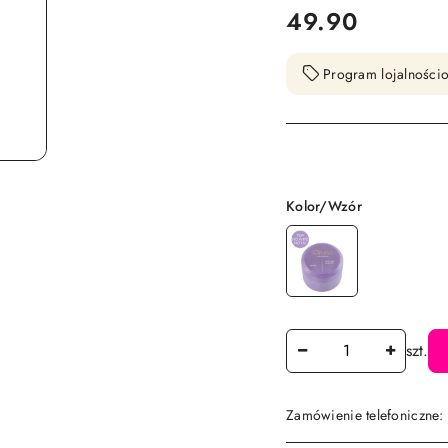
cena:
49.90
Program lojalnościo
Wariant
Kolor/Wzór
Ilość
szt.
Zamówienie telefoniczne