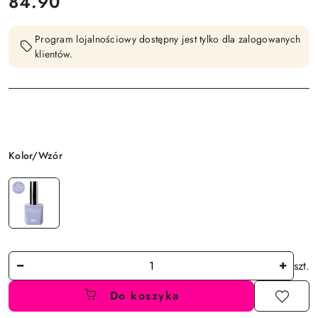
cena:
84.90
Program lojalnościowy dostępny jest tylko dla zalogowanych
klientów.
Wariant
Kolor/Wzór
Ilość
szt.
Do koszyka