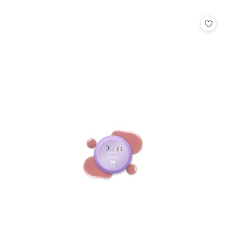
o
statusie: