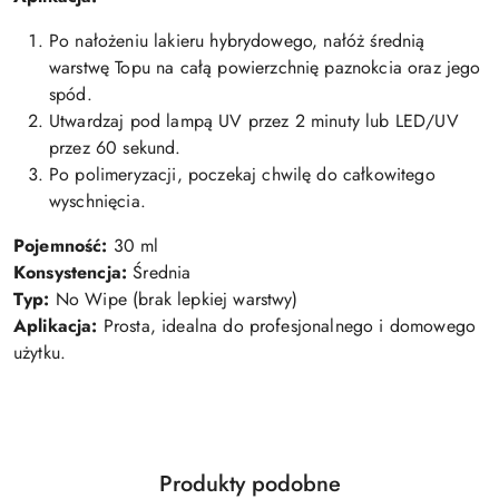
Po
nałożeniu
lakieru
hybrydowego,
nałóż
średnią
warstwę
Topu
na
całą
powierzchnię
paznokcia
oraz
jego
spód.
Utwardzaj
pod
lampą
UV
przez
2
minuty
lub
LED/
UV
przez
60
sekund.
Po
polimeryzacji,
poczekaj
chwilę
do
całkowitego
wyschnięcia.
Pojemność:
30
ml
Konsystencja:
Średnia
Typ:
No
Wipe (
brak
lepkiej
warstwy)
Aplikacja:
Prosta,
idealna
do
profesjonalnego
i
domowego
użytku.
Produkty
Produkty podobne
Pomiń karuzelę produktów