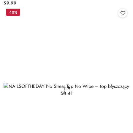
59.99
Cena:
-10%