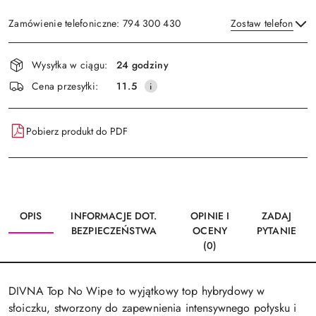
Zamówienie telefoniczne: 794 300 430
Zostaw telefon
Dostępność
Wysyłka w ciągu:
24 godziny
i
Wyślij
Cena przesyłki:
11.5
dostawa
Pobierz produkt do PDF
OPIS
INFORMACJE DOT.
OPINIE I
ZADAJ
BEZPIECZEŃSTWA
OCENY
PYTANIE
(0)
DIVNA
Top
No
Wipe
to
wyjątkowy
top
hybrydowy
w
słoiczku,
stworzony
do
zapewnienia
intensywnego
połysku
i