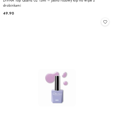
DIVNA Top Quartz 02 13ml – jasno różowy top no wipe z
drobinkami
49.90
Cena: