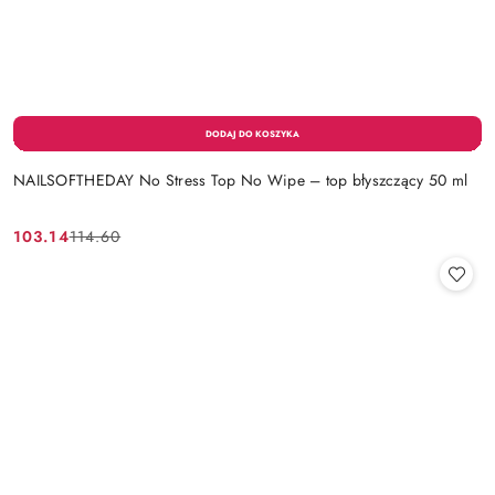
NAILSOFTHEDAY No Stress Top No Wipe – top błyszczący 50 ml
103.14
114.60
Cena
Cena
promocyjna:
przed
promocją: