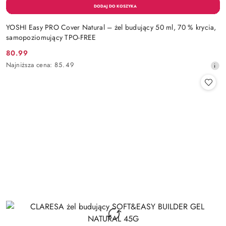
YOSHI Easy PRO Cover Natural – żel budujący 50 ml, 70 % krycia,
samopoziomujący TPO-FREE
80.99
Cena
Najniższa
Najniższa cena:
85.49
promocyjna:
cena
z
30
dni
przed
obniżką