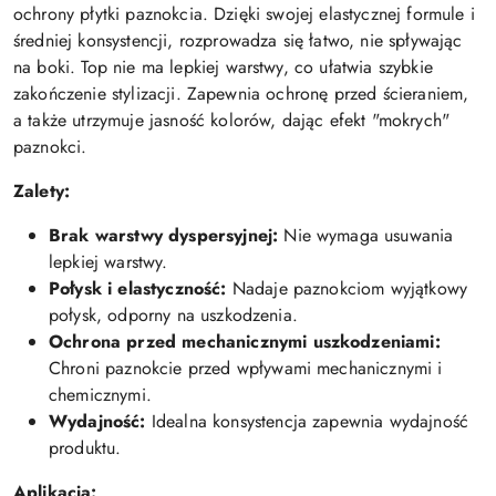
ochrony
płytki
paznokcia.
Dzięki
swojej
elastycznej
formule
i
średniej
konsystencji,
rozprowadza
się
łatwo,
nie
spływając
na
boki.
Top
nie
ma
lepkiej
warstwy,
co
ułatwia
szybkie
zakończenie
stylizacji.
Zapewnia
ochronę
przed
ścieraniem,
a
także
utrzymuje
jasność
kolorów,
dając
efekt "
mokrych"
paznokci.
Zalety:
Brak
warstwy
dyspersyjnej:
Nie
wymaga
usuwania
lepkiej
warstwy.
Połysk
i
elastyczność:
Nadaje
paznokciom
wyjątkowy
połysk,
odporny
na
uszkodzenia.
Ochrona
przed
mechanicznymi
uszkodzeniami:
Chroni
paznokcie
przed
wpływami
mechanicznymi
i
chemicznymi.
Wydajność:
Idealna
konsystencja
zapewnia
wydajność
produktu.
Aplikacja: