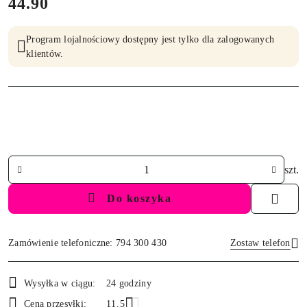
cena:
44.90
Program lojalnościowy dostępny jest tylko dla zalogowanych
klientów.
Ilość
szt.
Do koszyka
Zamówienie telefoniczne: 794 300 430
Zostaw telefon
Dostępność
Wysyłka w ciągu:
24 godziny
i
Wyślij
Cena przesyłki:
11.5