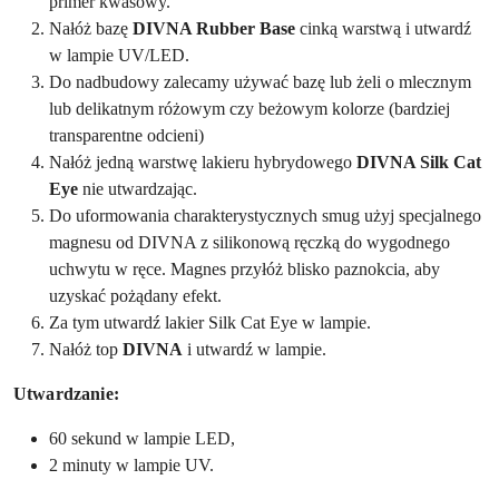
primer kwasowy.
Nałóż bazę
DIVNA Rubber Base
cinką warstwą i utwardź
w lampie UV/LED.
Do nadbudowy zalecamy używać bazę lub żeli o mlecznym
lub delikatnym różowym czy beżowym kolorze (bardziej
transparentne odcieni)
Nałóż jedną warstwę lakieru hybrydowego
DIVNA Silk Cat
Eye
nie utwardzając.
Do uformowania charakterystycznych smug użyj specjalnego
magnesu od DIVNA z silikonową ręczką do wygodnego
uchwytu w ręce. Magnes przyłóż blisko paznokcia, aby
uzyskać pożądany efekt.
Za tym utwardź lakier Silk Cat Eye w lampie.
Nałóż top
DIVNA
i utwardź w lampie.
Utwardzanie:
60 sekund w lampie LED,
2 minuty w lampie UV.