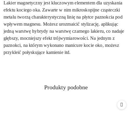
Lakier magnetyczny jest kluczowym elementem dla uzyskania
efektu kociego oka. Zawarte w nim mikroskopijne cząsteczki
metalu tworzą charakterystyczną linię na płytce paznokcia pod
wpływem magnesu. Możesz urozmaicić stylizację, aplikując
jedną warstwę hybrydy na warstwę czarnego lakieru, co nadaje
głębszy, mocniejszy efekt trójwymiarowości. Na jednym z
paznokci, na którym wykonano manicure kocie oko, możesz
przykleić połyskujące kamienie itd.
Produkty
Produkty podobne
Pomiń karuzelę produktów
o
statusie: