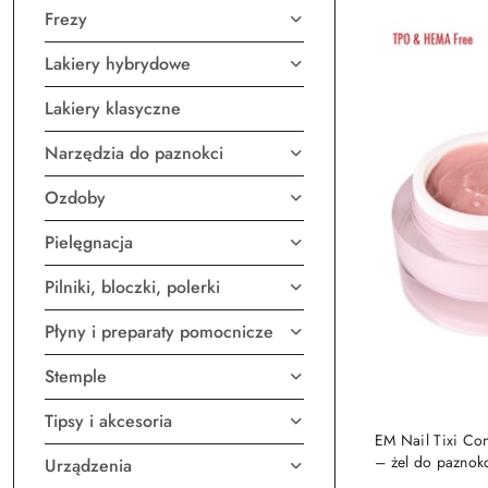
Frezy
Lakiery hybrydowe
Lakiery klasyczne
Narzędzia do paznokci
Ozdoby
Pielęgnacja
Pilniki, bloczki, polerki
Płyny i preparaty pomocnicze
Stemple
Tipsy i akcesoria
EM Nail Tixi Con
– żel do paznok
Urządzenia