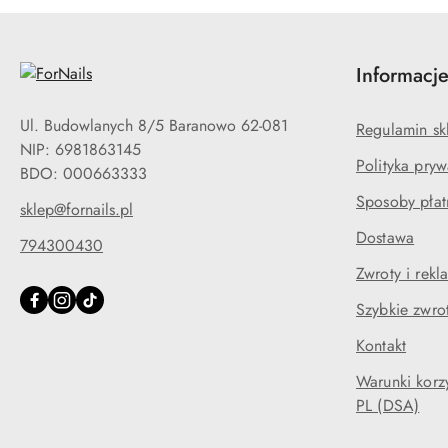
Informacj
Ul. Budowlanych 8/5 Baranowo 62-081
Regulamin sk
NIP: 6981863145
Polityka pryw
BDO: 000663333
Sposoby płat
sklep@fornails.pl
Dostawa
794300430
Zwroty i rekl
Szybkie zwrot
Kontakt
Warunki korzy
PL (DSA)