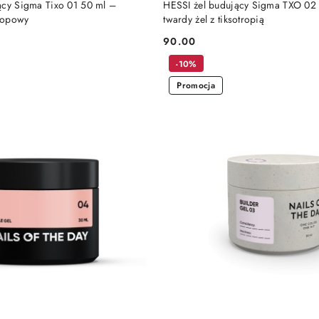
ący Sigma Tixo 01 50 ml –
HESSI żel budujący Sigma TXO 02
tropowy
twardy żel z tiksotropią
90.00
Cena:
-10%
Promocja