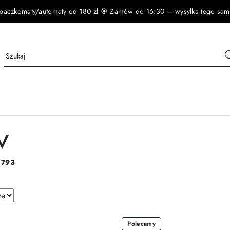
czkomaty/automaty od 180 zł 🎯 Zamów do 16:30 — wysyłka tego samego
V
:
793
e.
Polecamy