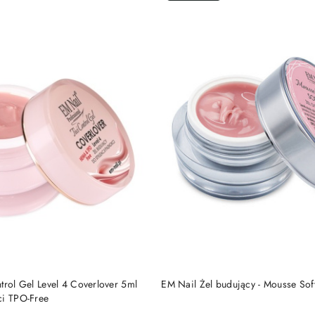
DO KOSZYKA
DO KOSZYKA
trol Gel Level 4 Coverlover 5ml
EM Nail Żel budujący - Mousse Sof
ci TPO-Free