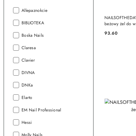
Producent:
Allepaznokcie
NAILSOFTHEDAY 
Producent:
BIBLIOTEKA
beżowy żel do w
93.60
Producent:
Boska Nails
Cena:
Producent:
Claresa
Producent:
Clavier
Producent:
DIVNA
Producent:
DNKa
Producent:
Elarto
Producent:
EM Nail Professional
Producent:
Hessi
Producent:
Molly Nails