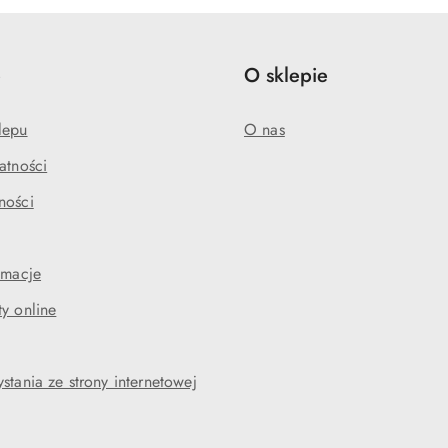
e
O sklepie
lepu
O nas
atności
ności
amacje
y online
stania ze strony internetowej