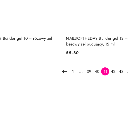
DO KOSZYKA
DO KOSZYKA
Builder gel 10 – różowy żel
NAILSOFTHEDAY Builder gel 13 – 
beżowy żel budujący, 15 ml
55.80
Cena:
...
.
1
39
40
41
42
43