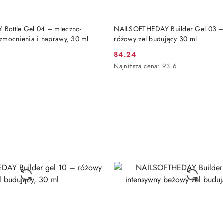
DO KOSZYKA
DO KOSZYKA
Bottle Gel 04 – mleczno-
NAILSOFTHEDAY Builder Gel 03 –
zmocnienia i naprawy, 30 ml
różowy żel budujący 30 ml
84.24
Cena
Najniższa
Najniższa cena:
93.6
promocyjna:
cena
z
30
dni
przed
obniżką