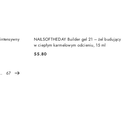
DO KOSZYKA
intensywny
NAILSOFTHEDAY Builder gel 21 – żel budujący
w ciepłym karmelowym odcieniu, 15 ml
55.80
Cena:
..
67