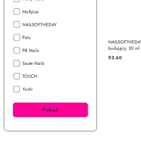
Producent:
MollyLac
Producent:
NAILSOFTHEDAY
Producent:
Palu
NAILSOFTHEDAY 
budujący, 30 ml
Producent:
PB Nails
93.60
Cena:
Producent:
Saute Nails
Producent:
TOUCH
Producent:
Yoshi
Pokaż