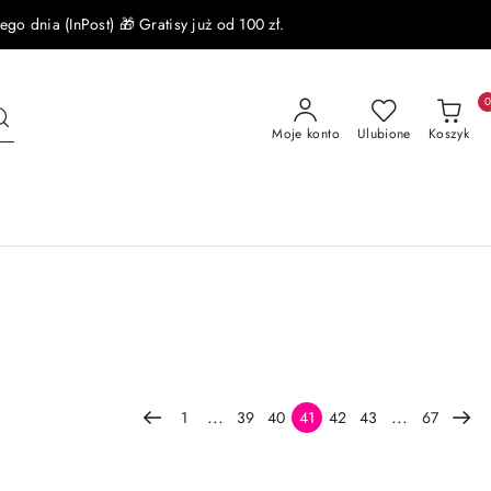
 dnia (InPost) 🎁 Gratisy już od 100 zł.
Moje konto
Ulubione
Koszyk
...
...
1
39
40
41
42
43
67