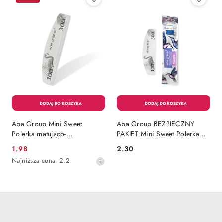
Aba Group Mini Sweet
Aba Group BEZPIECZNY
Polerka matująco-
PAKIET Mini Sweet Polerka
wygładzająca PÓŁKSIĘŻYC
matująco-wygładzająca
1.98
2.30
Cena
Cena:
100/300 - FLAMING, 1 sztuka
PÓŁKSIĘŻYC 100/300 -
Najniższa
Najniższa cena:
2.2
FLAMING
promocyjna:
cena
z
30
dni
przed
obniżką