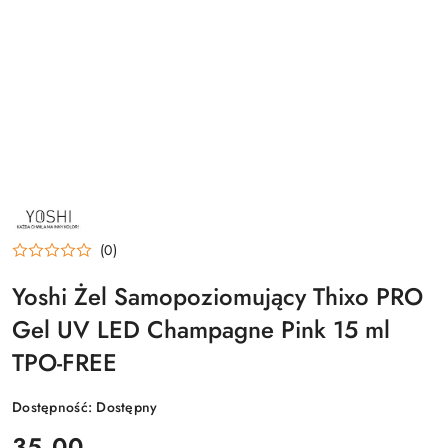
NAZWA
PRODUCENTA:
YOSHI
(0)
Yoshi Żel Samopoziomujący Thixo PRO
Gel UV LED Champagne Pink 15 ml
TPO-FREE
Dostępność:
Dostępny
cena:
35.00