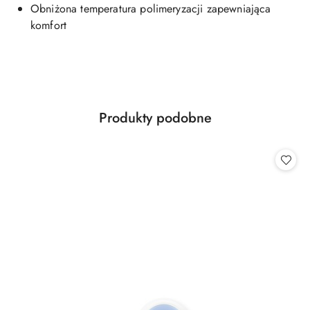
Obniżona temperatura polimeryzacji zapewniająca
komfort
Produkty
Produkty podobne
Pomiń karuzelę produktów
o
statusie: