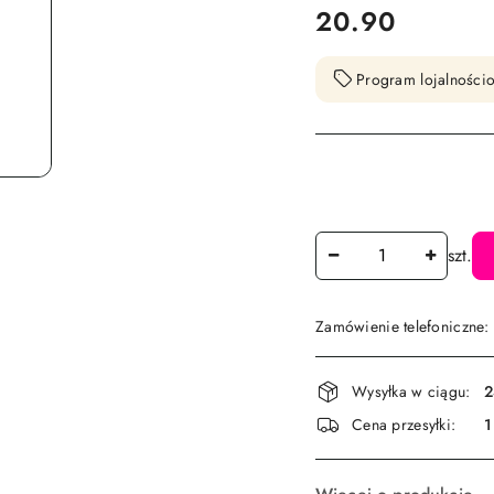
cena:
20.90
Program lojalnościo
Ilość
szt.
Zamówienie telefoniczne
Dostępność
Wysyłka w ciągu:
2
i
Cena przesyłki:
1
dostawa