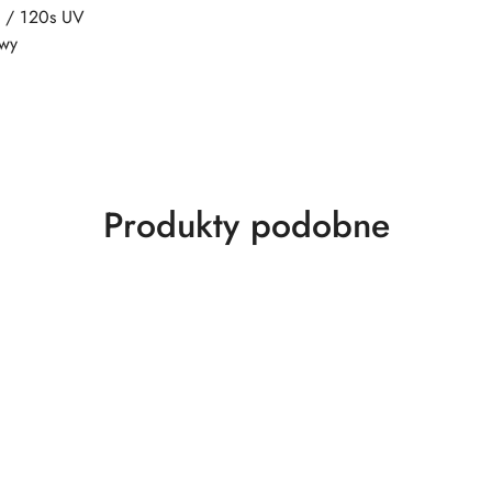
D / 120s UV
owy
Produkty
Produkty podobne
o
statusie: