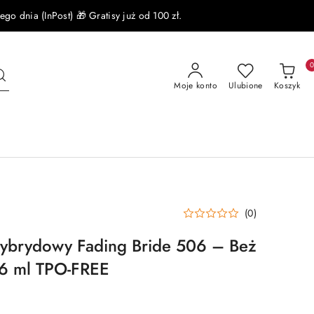
 dnia (InPost) 🎁 Gratisy już od 100 zł.
Moje konto
Ulubione
Koszyk
(0)
hybrydowy Fading Bride 506 – Beż
6 ml TPO-FREE