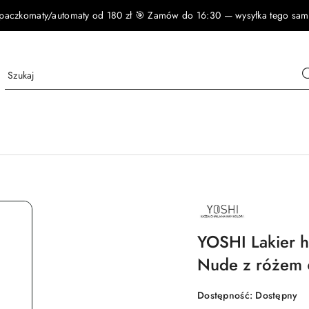
czkomaty/automaty od 180 zł 🎯 Zamów do 16:30 — wysyłka tego samego
NAZWA
PRODUCENTA:
YOSHI
YOSHI Lakier 
Nude z różem 
Dostępność:
Dostępny