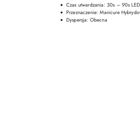
Czas utwardzania: 30s – 90s LE
Przeznaczenie: Manicure Hybryd
Dyspersja: Obecna
Pomiń karuzelę produktów