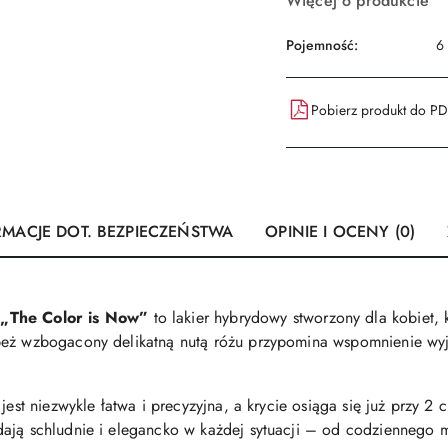
Więcej o produkcie
Pojemność:
6
Pobierz produkt do P
RMACJE DOT. BEZPIECZEŃSTWA
OPINIE I OCENY (0)
i
„The Color is Now”
to lakier hybrydowy stworzony dla kobiet, 
beż wzbogacony delikatną nutą różu przypomina wspomnienie wy
jest niezwykle łatwa i precyzyjna, a krycie osiąga się już przy 2
ają schludnie i elegancko w każdej sytuacji – od codziennego ma