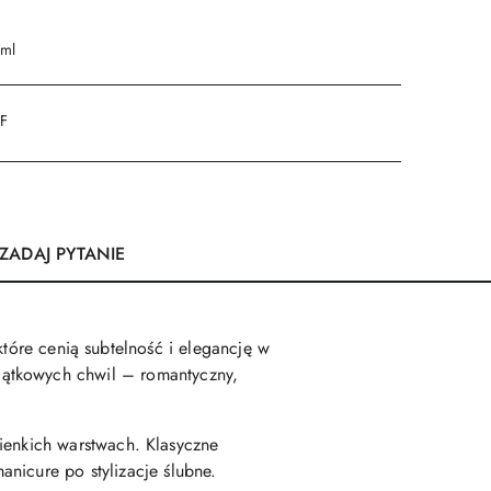
 ml
DF
ZADAJ PYTANIE
które cenią subtelność i elegancję w
jątkowych chwil – romantyczny,
 cienkich warstwach. Klasyczne
nicure po stylizacje ślubne.