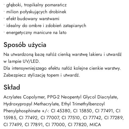
• głęboki, tropikalny pomarańcz
• milion połyskujących drobinek
• efekt budowany warstwami
• idealny do ombre i zdobień zatapianych
• energetyczny manicure na lato
Sposób użycia
Na utwardzoną bazę nałóż cienką warstwę lakieru i utwardź
w lampie UV/LED.
Dla intensywniejszego efektu nałóż kolejne cienkie warstwy.
Zabezpiecz stylizację topem i utwardź.
Skład
Acrylates Copolymer, PPG-2 Neopentyl Glycol Diacrylate,
Hydroxypropyl Methacrylate, Ethyl Trimethylbenzoyl
Phenylphosphinate +/-: CI 45380, CI 15850, CI 77491, CI
15985, CI 77492, CI 77007, CI 77510, CI 77742, CI 77289,
CI 77499, CI 77891, CI 77000, CI 77820, MICA