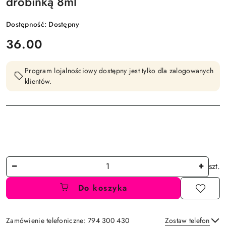
drobinką 8ml
Dostępność:
Dostępny
cena:
36.00
Program lojalnościowy dostępny jest tylko dla zalogowanych
klientów.
Ilość
szt.
Do koszyka
Zamówienie telefoniczne: 794 300 430
Zostaw telefon