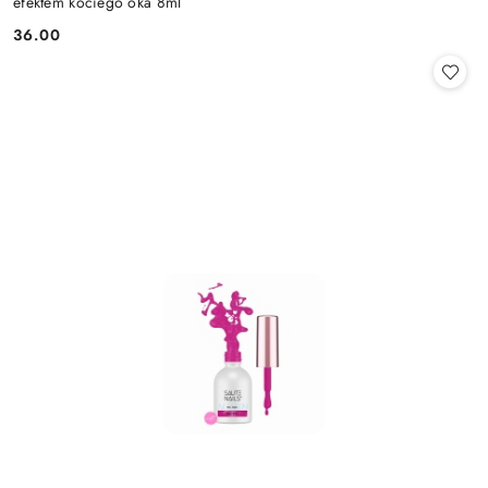
efektem kociego oka 8ml
36.00
Cena: