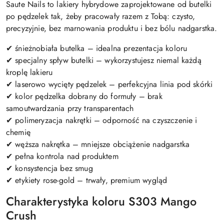
Saute Nails to lakiery hybrydowe zaprojektowane od butelki
po pędzelek tak, żeby pracowały razem z Tobą: czysto,
precyzyjnie, bez marnowania produktu i bez bólu nadgarstka.
✔ śnieżnobiała butelka – idealna prezentacja koloru
✔ specjalny spływ butelki – wykorzystujesz niemal każdą
kroplę lakieru
✔ laserowo wycięty pędzelek – perfekcyjna linia pod skórki
✔ kolor pędzelka dobrany do formuły – brak
samoutwardzania przy transparentach
✔ polimeryzacja nakrętki – odporność na czyszczenie i
chemię
✔ węższa nakrętka – mniejsze obciążenie nadgarstka
✔ pełna kontrola nad produktem
✔ konsystencja bez smug
✔ etykiety rose-gold – trwały, premium wygląd
Charakterystyka koloru S303 Mango
Crush