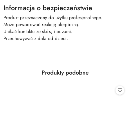
Informacja o bezpieczeństwie
Produkt przeznaczony do użytku profesjonalnego.
Może powodować reakcję alergiczną.
Unikać kontaktu ze skórą i oczami.
Przechowywać z dala od dzieci.
Produkty
Produkty podobne
Pomiń karuzelę produktów
o
statusie: