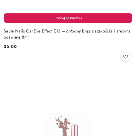
Saute Nails Cat Eye Effect E13 – chłodny brąz z szarością i srebrną
poświatą 8ml
36.00
Cena: