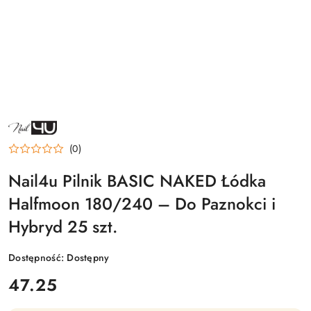
NAZWA
PRODUCENTA:
NAIL4U
(0)
Nail4u Pilnik BASIC NAKED Łódka
Halfmoon 180/240 – Do Paznokci i
Hybryd 25 szt.
Dostępność:
Dostępny
cena:
47.25