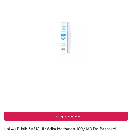
Nail4u Pilnik BASIC III Łódka Halfmoon 100/180 Do Paznokci i