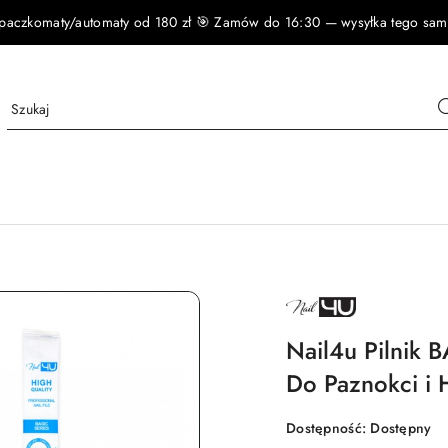
czkomaty/automaty od 180 zł 🎯 Zamów do 16:30 — wysyłka tego samego
NAZWA
PRODUCENTA:
NAIL4U
Nail4u Pilnik 
Do Paznokci i 
Dostępność:
Dostępny