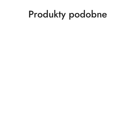
Produkty
Produkty podobne
o
statusie: