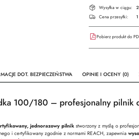
Dostępność
Wysyłka w ciągu:
2
i
Cena przesyłki:
1
dostawa
Pobierz produkt do P
RMACJE DOT. BEZPIECZEŃSTWA
OPINIE I OCENY (0)
dka 100/180 – profesjonalny pilnik 
rtyfikowany, jednorazowy pilnik
stworzony z myślą o profesjo
ernego i certyfikowany zgodnie z normami REACH, zapewnia
wyso