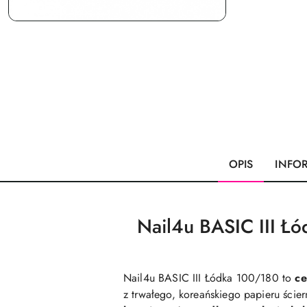
OPIS
INFO
Nail4u BASIC III Łó
Nail4u BASIC III Łódka 100/180 to
ce
z trwałego, koreańskiego papieru ści