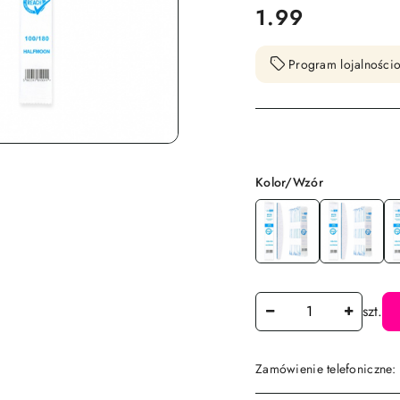
cena:
1.99
Program lojalnościo
Wariant
Kolor/Wzór
Ilość
szt.
Zamówienie telefoniczne