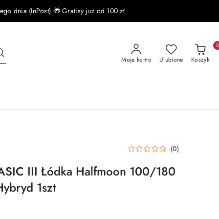
 dnia (InPost) 🎁 Gratisy już od 100 zł.
Moje konto
Ulubione
Koszyk
(0)
BASIC III Łódka Halfmoon 100/180
Hybryd 1szt