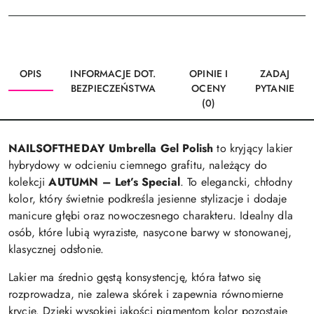
OPIS
INFORMACJE DOT.
OPINIE I
ZADAJ
BEZPIECZEŃSTWA
OCENY
PYTANIE
(0)
NAILSOFTHEDAY Umbrella Gel Polish
to kryjący lakier
hybrydowy w odcieniu ciemnego grafitu, należący do
kolekcji
AUTUMN – Let’s Special
. To elegancki, chłodny
kolor, który świetnie podkreśla jesienne stylizacje i dodaje
manicure głębi oraz nowoczesnego charakteru. Idealny dla
osób, które lubią wyraziste, nasycone barwy w stonowanej,
klasycznej odsłonie.
Lakier ma średnio gęstą konsystencję, która łatwo się
rozprowadza, nie zalewa skórek i zapewnia równomierne
krycie. Dzięki wysokiej jakości pigmentom kolor pozostaje