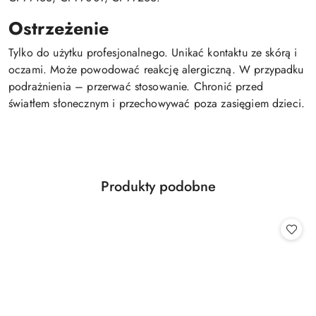
Ostrzeżenie
Tylko do użytku profesjonalnego. Unikać kontaktu ze skórą i
oczami. Może powodować reakcję alergiczną. W przypadku
podrażnienia – przerwać stosowanie. Chronić przed
światłem słonecznym i przechowywać poza zasięgiem dzieci.
Produkty
Produkty podobne
Pomiń karuzelę produktów
o
statusie: