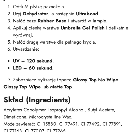
Odtłuść płytkę paznokcia.
Użyj
Dehydrator
, a następnie
Ultrabond
.
Nałóż bazę
Rubber Base
i utwardź w lampie.
Aplikuj cienką warstwę
Umbrella Gel Polish
i delikatnie
wyrównaj.
Nałóż drugą warstwę dla pełnego krycia.
Utwardzanie:
UV – 120 sekund
,
LED – 60 sekund
.
7. Zabezpiecz stylizację topem:
Glossy Top No Wipe
,
Glossy Top Wipe
lub
Matte Top
.
Skład (Ingredients)
Acrylates Copolymer, Isopropyl Alcohol, Butyl Acetate,
Dimeticone, Microcrystalline Wax.
Może zawierać: CI 15880, CI 77491, CI 77492, CI 77891,
CI 77163, CI 77007, CI 77266.