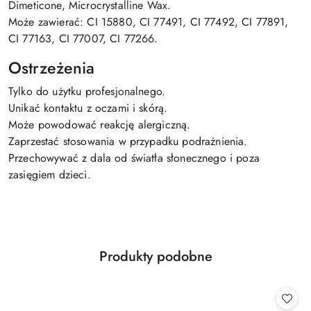
Dimeticone, Microcrystalline Wax.
Może zawierać: CI 15880, CI 77491, CI 77492, CI 77891,
CI 77163, CI 77007, CI 77266.
Ostrzeżenia
Tylko do użytku profesjonalnego.
Unikać kontaktu z oczami i skórą.
Może powodować reakcję alergiczną.
Zaprzestać stosowania w przypadku podrażnienia.
Przechowywać z dala od światła słonecznego i poza
zasięgiem dzieci.
Produkty
Produkty podobne
Pomiń karuzelę produktów
o
statusie: